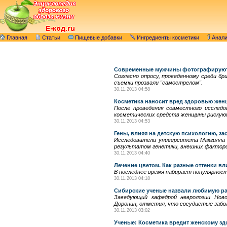
Главная
Статьи
Пищевые добавки
Ингредиенты косметики
Анал
Современные мужчины фотографируют
Согласно опросу, проведенному среди б
съемки прозвали "самострелом".
30.11.2013 04:58
Косметика наносит вред здоровью жен
После проведения совместного исследо
косметических средств женщины рискуют
30.11.2013 04:53
Гены, влияя на детскую психологию, за
Исследователи университета Макгилла 
результатом генетики, внешних факторов 
30.11.2013 04:40
Лечение цветом. Как разные оттенки вл
В последнее время набирает популярност
30.11.2013 04:18
Сибирские ученые назвали любимую ра
Заведующий кафедрой неврологии Ново
Доронин, отметил, что сосудистые забо
30.11.2013 03:02
Ученые: Косметика вредит женскому з