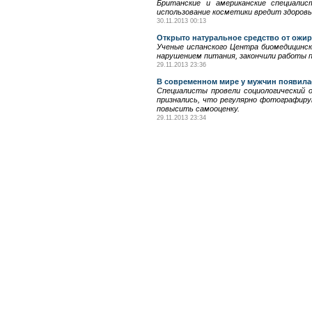
Британские и американские специалис
использование косметики вредит здоровь
30.11.2013 00:13
Открыто натуральное средство от ожи
Ученые испанского Центра биомедицинск
нарушением питания, закончили работы 
29.11.2013 23:36
В современном мире у мужчин появила
Специалисты провели социологический о
признались, что регулярно фотографиру
повысить самооценку.
29.11.2013 23:34