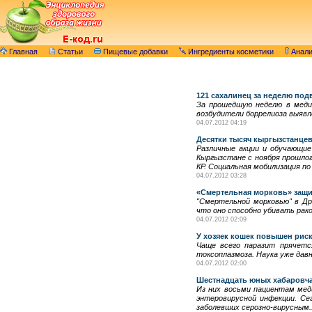
Главная
Статьи
Пищевые добавки
Ингредиенты косметики
Анал
121 сахалинец за неделю по
За прошедшую неделю в медиц
возбудители боррелиоза выявле
04.07.2012 04:19
Десятки тысяч кыргызстанце
Различные акции и обучающие
Кыргызстане с ноября прошлог
КР. Социальная мобилизация по
04.07.2012 03:28
«Смертельная морковь» защи
"Смертельной морковью" в Др
что оно способно убивать рак
04.07.2012 02:09
У хозяек кошек повышен рис
Чаще всего паразит прячетс
токсоплазмоза. Наука уже давн
04.07.2012 02:00
Шестнадцать юных хабаровча
Из них восьми пациентам мед
энтеровирусной инфекции. Се
заболевших серозно-вирусным..