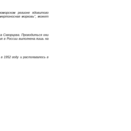
номорском регионе ядовитого
смертоносная морковь", может
ка Скворцова. Проводиться они
ия в России выполнена лишь на
в 1952 году и располагалось в