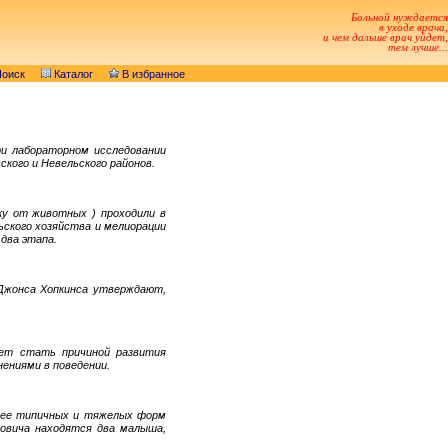
Больной нуждается
в уходе врача,
и чем дальше врач уйдет,
тем лучше...
оиск
Каталог
В избранное
ри лабораторном исследовании
ского и Невельского районов.
ку от животных ) проходили в
ьского хозяйства и мелиорации
 два этапа.
 Джонса Хопкинса утверждают,
жет стать причиной развития
нениями в поведении.
олее типичных и тяжелых форм
ровича находятся два малыша,