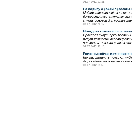
04.07.2012 01:51
На борьбу с раком простаты
Модифицированный аналог хи
дикорастущего растения тапс
стать основой для противорак
03.07.2012 20:17
Минздрав готовится к тотал
Проверки будут организованы 
будут поэтапно, запланирован
четверть, признала Ольга Гол
03.07.2012 20:16
Ремонты сейчас идут практич
Как рассказали в пресс-служб
двух кабинетах в весьма стес
03.07.2012 19:56