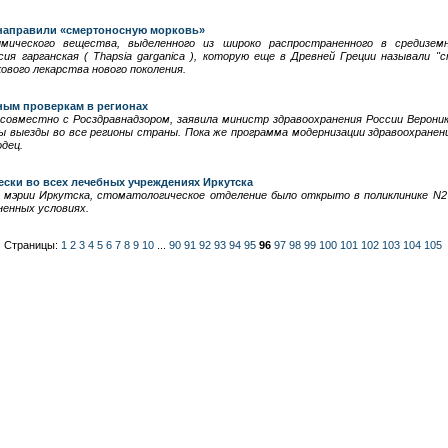
 направили «смертоносную морковь»
мического вещества, выделенного из широко распространенного в средизем
ия гарганская ( Thapsia garganica ), которую еще в Древней Греции называли "
ового лекарства нового поколения.
ьным проверкам в регионах
совместно с Росздравнадзором, заявила министр здравоохранения России Верони
ы выезды во все регионы страны. Пока же программа модернизации здравоохранен
одец.
ески во всех лечебных учреждениях Иркутска
е мэрии Иркутска, стоматологическое отделение было открыто в поликлинике N2 
ненных условиях.
Страницы:
1
2
3
4
5
6
7
8
9
10
...
90
91
92
93
94
95
96
97
98
99
100
101
102
103
104
105