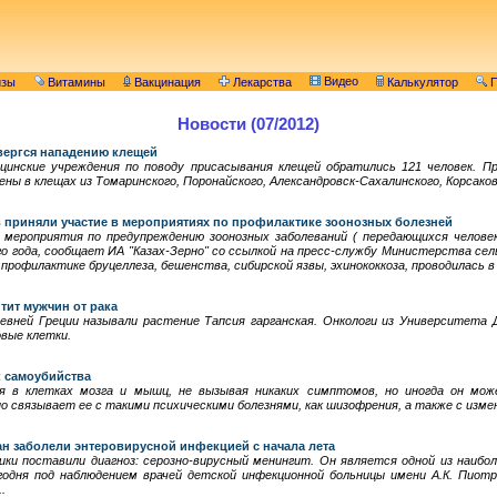
Видео
изы
Витамины
Вакцинация
Лекарства
Калькулятор
П
Новости (07/2012)
двергся нападению клещей
инские учреждения по поводу присасывания клещей обратились 121 человек. П
ны в клещах из Томаринского, Поронайского, Александровск-Сахалинского, Корсаков
в приняли участие в мероприятиях по профилактике зоонозных болезней
 мероприятия по предупреждению зоонозных заболеваний ( передающихся челове
о года, сообщает ИА "Казах-Зерно" со ссылкой на пресс-службу Министерства сел
 профилактике бруцеллеза, бешенства, сибирской язвы, эхинококкоза, проводилась в
тит мужчин от рака
евней Греции называли растение Тапсия гарганская. Онкологи из Университета
овые клетки.
к самоубийства
я в клетках мозга и мышц, не вызывая никаких симптомов, но иногда он мо
о связывает ее с такими психическими болезнями, как шизофрения, а также с изме
н заболели энтеровирусной инфекцией с начала лета
ики поставили диагноз: серозно-вирусный менингит. Он является одной из наиб
годня под наблюдением врачей детской инфекционной больницы имени А.К. Пиот
.