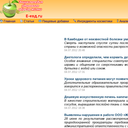
Главная
Статьи
Пищевые добавки
Ингредиенты косметики
Анал
В Камбодже от неизвестной болезни ум
Смерть наступала спустя сутки после
страны о возможной опасности распрост
04.07.2012 20:46
Диетологи определили, чем кормить де
Особое внимание специалисты советуют 
играми и общением со сверстниками мо
бутылка с водой или соком.
04.07.2012 17:31
Уроки здорового питания могут появит
Дополнительные образовательные прогр
говорится в распоряжении правительств
04.07.2012 17:04
Дешевую искусственную печень напечат
В качестве строительного материала и
сосудов, выращивая послойно ткань с п
04.07.2012 16:36
Выявлены нарушения в работе ООО «Ж
28 июня по результатам рассмотрения
природоохранной прокуратуры требов
административной ответственности с на