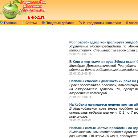
Главная
Статьи
Пищевые добавки
Ингредиенты косметики
Анал
Роспотребнадзор контролирует эпидоб
Управление Роспотребнадзора по Ирку
территориях. Специалисты ведомства сл
29.06.2019 07:16
В Конго жертвами вируса Эбола стали 
Минздрав Демократической Республики 
обстоят дела с заболевшими сограждана
29.06.2019 06:30
Названы способы диагностики рака на 
Врачи рассказали о способах, помогающи
на оздоровление граждан РФ, предус
возрастных категорий.
29.06.2019 06:16
На Кубани начинается неделя против а
В Краснодарском крае вновь пройдет а
оставлять ребенка или нет. С 1 по 7 и
психологов.
29.06.2019 06:01
Названы самые частые проблемы со зд
В московском комитете ветеринарии расс
возникают. Об этом 29 июня сообщает 