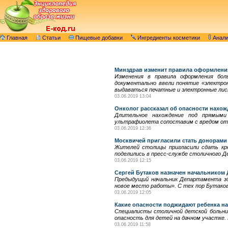
Главная
Статьи
Пищевые добавки
Ингредиенты косметики
Анал
Минздрав изменит правила оформлени
Изменения в правила оформления бол
документально ввели понятие «электрон
выдаваться печатные и электронные лис
03.06.2019 13:04
Онколог рассказал об опасности нахож
Длительное нахождение под прямыми 
ультрафиолета сопоставим с вредом от 
03.06.2019 12:36
Москвичей пригласили стать донорами
Жителей столицы пригласили сдать кро
поделились в пресс-службе столичного 
03.06.2019 12:15
Сергей Бутаков назначен начальником
Предыдущий начальник Департамента здр
новое место работы». С тех пор Бутако
03.06.2019 12:05
Какие опасности поджидают ребенка на
Специалисты столичной детской больни
опасность для детей на дачном участке.
03.06.2019 11:58