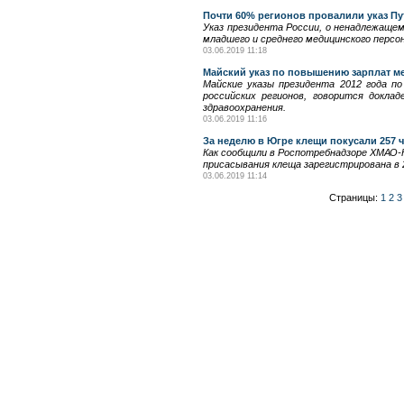
Почти 60% регионов провалили указ Пу
Указ президента России, о ненадлежаще
младшего и среднего медицинского персо
03.06.2019 11:18
Майский указ по повышению зарплат м
Майские указы президента 2012 года п
российских регионов, говорится докла
здравоохранения.
03.06.2019 11:16
За неделю в Югре клещи покусали 257 
Как сообщили в Роспотребнадзоре ХМАО-Ю
присасывания клеща зарегистрирована в 
03.06.2019 11:14
Страницы:
1
2
3