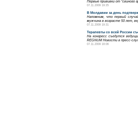
Первые прививки от "свиного г
07.11.2009 19:35
В Молдавии за день подтвер
Напомним, что первый случай
мужчина в возрасте 50 лет, в
07.11.2009 19:31
Терапевты со всей России съ
На конгресс съедутся ведущи
REGNUM Новости в пресс-служ
07.11.2009 18:06