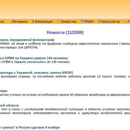
Видео
изы
Витамины
Вакцинация
Лекарства
Калькулятор
П
Новости (11/2009)
твовать передвижной флюорограф
УНИАН, об этом в субботу на брифинге сообщила заместитель начальника Главног
инистрации Зоя ЦИХОНЬ.
а и ОРВИ на Украине умерли 144 человека
 ОРВИ в Украине увеличилось до 146 человек.
реходы с Украиной, опасаясь гриппа A/H1N1
 минздрава страны, за последнюю неделю заболели гриппом 12 тысяч человек, ч
атери
нские ученые на основе исследования криков 60 здоровых младенцев из франкоязыч
кой области
, что в связи с ухудшением эпидемической ситуации в области усилены противо
евный мониторинг заболеваемости населения и циркуляции возбудителей гри
 гриппа" в России сделают 9 ноября