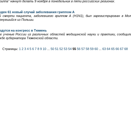
риппа" начнут делать 9 ноября в понедельник в пяти российских регионах.
жден 61 новый случай заболевания гриппом A
 смерти пациента, заболевшего гриппом A (H1N1), был зарегистрирован в Мол
ернувшийся из Польши.
едутся на конгресс в Тюмень
е ученые России из различных областей медицинской науки и практики, сообщил
бе губернатора Тюменской области.
Страницы:
1
2
3
4
5
6
7
8
9
10
...
50
51
52
53
54
55
56
57
58
59
60
...
63
64
65
66
67
68