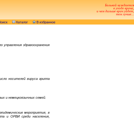
Больной нуждается
в уходе врача,
и чем дальше врач уйдет,
тем лучше...
оиск
Каталог
В избранное
о управления здравоохранения
исло носителей вируса гриппа
ных и немецкоязычных семей.
эпидемические мероприятия, в
ппа и ОРВИ среди населения,