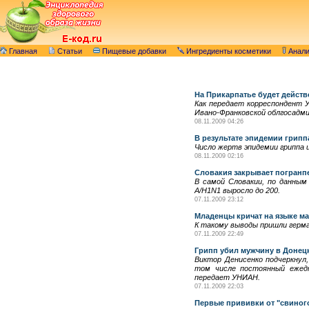
Главная
Статьи
Пищевые добавки
Ингредиенты косметики
Анал
На Прикарпатье будет дейс
Как передает корреспондент 
Ивано-Франковской облгосадм
08.11.2009 04:26
В результате эпидемии грипп
Число жертв эпидемии гриппа и
08.11.2009 02:16
Словакия закрывает погранпе
В самой Словакии, по данным
A/H1N1 выросло до 200.
07.11.2009 23:12
Младенцы кричат на языке м
К такому выводы пришли герма
07.11.2009 22:49
Грипп убил мужчину в Донец
Виктор Денисенко подчеркнул
том числе постоянный ежедн
передает УНИАН.
07.11.2009 22:03
Первые прививки от "свиного