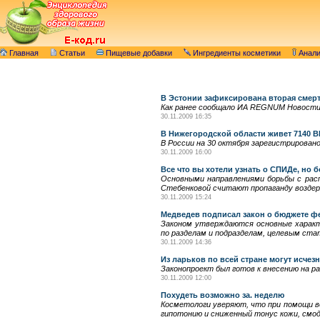
Главная
Статьи
Пищевые добавки
Ингредиенты косметики
Анал
В Эстонии зафиксирована вторая смерт
Как ранее сообщало ИА REGNUM Новости, 
30.11.2009 16:35
В Нижегородской области живет 7140
В России на 30 октября зарегистрировано 
30.11.2009 16:00
Все что вы хотели узнать о СПИДе, но 
Основными направлениями борьбы с рас
Стебенковой считают пропаганду воздер
30.11.2009 15:24
Медведев подписал закон о бюджете 
Законом утверждаются основные характ
по разделам и подразделам, целевым ста
30.11.2009 14:36
Из ларьков по всей стране могут исчез
Законопроект был готов к внесению на р
30.11.2009 12:00
Похудеть возможно за. неделю
Косметологи уверяют, что при помощи в
гипотонию и сниженный тонус кожи, смо