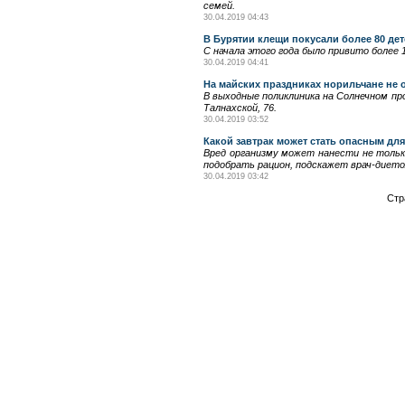
семей.
30.04.2019 04:43
В Бурятии клещи покусали более 80 дет
С начала этого года было привито более 
30.04.2019 04:41
На майских праздниках норильчане не 
В выходные поликлиника на Солнечном пр
Талнахской, 76.
30.04.2019 03:52
Какой завтрак может стать опасным дл
Вред организму может нанести не только
подобрать рацион, подскажет врач-диетоло
30.04.2019 03:42
Стр