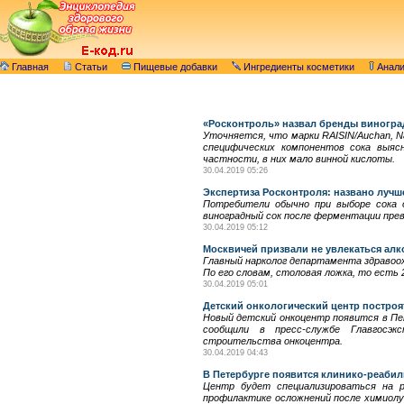
Главная
Статьи
Пищевые добавки
Ингредиенты косметики
Анал
«Росконтроль» назвал бренды виноград
Уточняется, что марки RAISIN/Auchan, N
специфических компонентов сока выясн
частности, в них мало винной кислоты.
30.04.2019 05:26
Экспертиза Росконтроля: названо лучш
Потребители обычно при выборе сока 
виноградный сок после ферментации пре
30.04.2019 05:12
Москвичей призвали не увлекаться алк
Главный нарколог департамента здравоох
По его словам, столовая ложка, то есть 
30.04.2019 05:01
Детский онкологический центр построя
Новый детский онкоцентр появится в Пе
сообщили в пресс-службе Главгосэк
строительства онкоцентра.
30.04.2019 04:43
В Петербурге появится клинико-реаби
Центр будет специализироваться на р
профилактике осложнений после химиолу