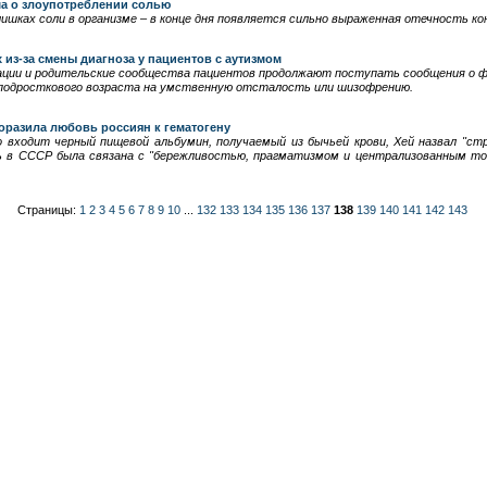
ма о злоупотреблении солью
лишках соли в организме – в конце дня появляется сильно выраженная отечность ко
из-за смены диагноза у пациентов с аутизмом
ации и родительские сообщества пациентов продолжают поступать сообщения о ф
подросткового возраста на умственную отсталость или шизофрению.
оразила любовь россиян к гематогену
о входит черный пищевой альбумин, получаемый из бычьей крови, Хей назвал "ст
ь в СССР была связана с "бережливостью, прагматизмом и централизованным 
Страницы:
1
2
3
4
5
6
7
8
9
10
...
132
133
134
135
136
137
138
139
140
141
142
143