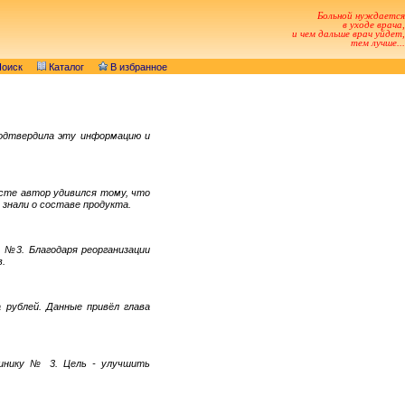
Больной нуждается
в уходе врача,
и чем дальше врач уйдет,
тем лучше...
оиск
Каталог
В избранное
подтвердила эту информацию и
ксте автор удивился тому, что
 знали о составе продукта.
 №3. Благодаря реорганизации
в.
 рублей. Данные привёл глава
линику № 3. Цель - улучшить