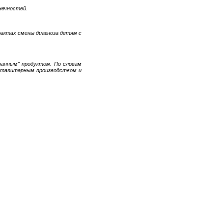
нечностей.
актах смены диагноза детям с
ранным" продуктом. По словам
тоталитарным производством и