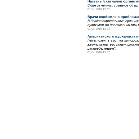
Названы 5 сигналов организ
Один из четких сигналов об из
01.04.2019 13:42
Врачи сообщили о проблемах 
В благотворительные организ
аутизмом по достижении ими 
01.04.2019 13:22
Американского журналиста п
Гематоген, в состав которог
журналиста, его популярност
распределением".
01.04.2019 13:07