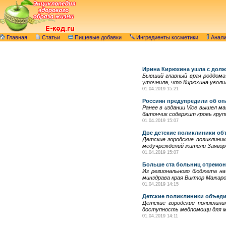
Главная
Статьи
Пищевые добавки
Ингредиенты косметики
Анал
Ирина Кирюхина ушла с дол
Бывший главный врач роддома
уточнила, что Кирюхина уволи
01.04.2019 15:21
Россиян предупредили об оп
Ранее в издании Vice вышел м
батончик содержит кровь круп
01.04.2019 15:07
Две детские поликлиники об
Детские городские поликлини
медучреждений жители Заягорб
01.04.2019 15:07
Больше ста больниц отремон
Из регионального бюджета на
минздрава края Виктор Мажаро
01.04.2019 14:15
Детские поликлиники объед
Детские городские поликлин
доступность медпомощи для м
01.04.2019 14:11