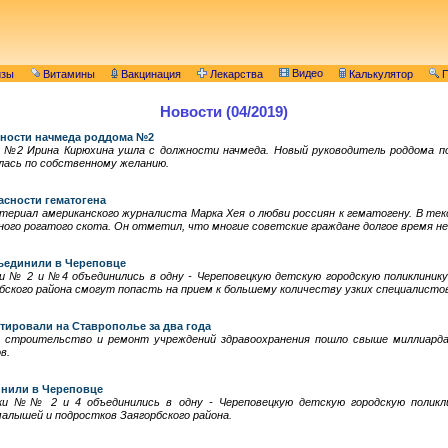
Видео
изы
Витамины
Вакцинация
Лекарства
Калькулятор
П
Новости (04/2019)
жности начмеда роддома №2
 №2 Ирина Кирюхина ушла с должности начмеда. Новый руководитель роддома 
лась по собственному желанию.
асности гематогена
атериал американского журналиста Марка Хея о любви россиян к гематогену. В те
ного рогатого скота. Он отметил, что многие советские граждане долгое время не
ъединили в Череповце
ки № 2 и №4 объединились в одну - Череповецкую детскую городскую поликлинику
ского района смогут попасть на прием к большему количеству узких специалисто
тировали на Ставрополье за два года
 строительство и ремонт учреждений здравоохранения пошло свыше миллиарда
в.
инили в Череповце
ики №№ 2 и 4 объединились в одну - Череповецкую детскую городскую полик
алышей и подростков Заягорбского района.