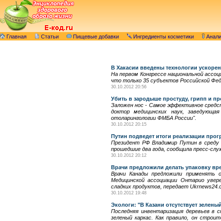
Главная
Статьи
Пищевые добавки
Ингредиенты косметики
Анал
В Хакасии введены технологии ускорен
На первом Конгрессе национальной ассоц
что только 35 субъектов Российской Фед
30.10.2012 20:56
Убить в зародыше простуду, грипп и пр
Заложен нос - Самое эффективное средст
доктор медицинских наук, заведующая
отоларингологии ФМБА России".
30.10.2012 20:15
Путин подведет итоги реализации про
Президент РФ Владимир Путин в среду 
прошедшие два года, сообщила пресс-слу
30.10.2012 20:12
Врачи предложили делать упаковку вр
Врачи Канады предложили применять о
Медицинской ассоциации Онтарио увер
сладких продуктов, передает Ukrnews24.
30.10.2012 19:48
Экологи: "В Казани отсутствует зелен
Последняя инвентаризация деревьев в 
зеленый каркас. Как правило, он строи