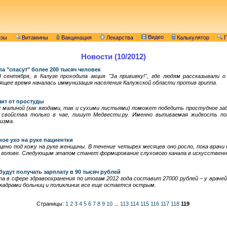
Видео
изы
Витамины
Вакцинация
Лекарства
Калькулятор
П
Новости (10/2012)
а "спасут" более 200 тысяч человек
 сентября, в Калуге проходила акция "За прививку!", где людям рассказывали 
оящее время началась иммунизация населения Калужской области против гриппа.
чит от простуды
 малиной (как ягодами, так и сухими листьями) поможет победить простудное за
 свойства только в чае, пишут Медвести.ру. Именно выпиваемая жидкость п
изма.
ое ухо на руке пациентки
но под кожу на руке женщины. В течение четырех месяцев оно росло, пока врачи н
олове. Следующим этапом станет формирование слухового канала в искусственн
будут получать зарплату в 90 тысяч рублей
а в сфере здравоохранения по итогам 2012 года составит 27000 рублей – у врачей
 кадрами больниц и поликлиник все еще остается острым.
Страницы:
1
2
3
4
5
6
7
8
9
10
...
113
114
115
116
117
118
119