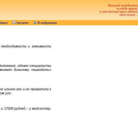
Больной нуждается
в уходе врача,
и чем дальше врач уйдет,
тем лучше...
оиск
Каталог
В избранное
о необходимости и значимости
болевание, однако специалисты
омогает больному «выводить»
е изъяли его и не прикрепили к
ом ухе.
 и 17000 рублей – у медсестер.