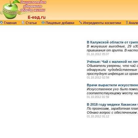
Главная
Статьи
Пищевые добавки
Ингредиенты косметики
Анал
В Калужской области от грипп
В минувшие выходные, 29 и30
прививания от гриппа. В наст
01.10.2012 05:07
Учёные: Чай с малиной не ле
Обыватели уверены, что чай с
обнаружили чудодейственные
простудную инфекцию из орган
01.10.2012 02:58
Врачи вырастили искусственн
Искусственное ухо было помеще
соответствующему месту на г
01.10.2012 01:59
В 2018 году медики Хакаксии 
По прогнозам, заработная плат
Однако вопрос с обеспечением
01.10.2012 01:12