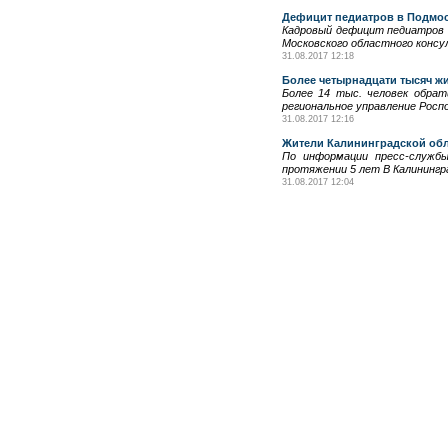
Дефицит педиатров в Подмос
Кадровый дефицит педиатров 
Московского областного конс
31.08.2017 12:18
Более четырнадцати тысяч жи
Более 14 тыс. человек обрат
региональное управление Роспо
31.08.2017 12:16
Жители Калининградской обл
По информации пресс-службы
протяжении 5 лет В Калинингр
31.08.2017 12:04