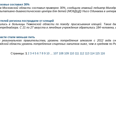
ковье составил 30%
в Московской области составил примерно 30%, сообщила главный педиатр Минздра
ультативно-диагностического центра для детей (МОКДЦД) Нисо Одинаева в инте
телей региона пострадали от клещей
ились в больницы Тюменской области по поводу присасывания клещей. Такие д
требнадзора. С 21 по 27 августа в лечебные учреждения обратились 184 человека, 
асти стали меньше пить
 регионального правительства, уровень потребления алкоголя с 2012 года сн
адской области уровень потребления спиртных напитков ниже, чем в среднем по Ро
Страницы:
1
2
3
4
5
6
7
8
9
10
...
107
108
109
110
111
112
113
114
115
116