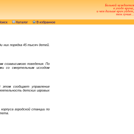
Больной нуждается
в уходе врача,
и чем дальше врач уйдет,
тем лучше...
оиск
Каталог
В избранное
и них порядка 45 тысяч детей.
ам созависимого поведения. По
ями со смертельным исходом
б этом сообщает управление
 деятельность детских игровых
 корпуса городской станции по
итета.