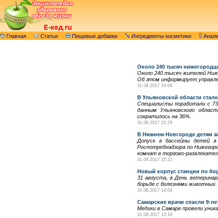
Главная
Статьи
Пищевые добавки
Ингредиенты косметики
Анал
Около 240 тысяч нижегородц
Около 240 тысяч жителей Ниже
Об этом информирует управлен
31.08.2017 16:08
В Ульяновской области стал
Специалисты поработали с 73 
данным Ульяновского облас
сократилось на 36%.
31.08.2017 15:29
В Нижнем Новгороде детям за
Допуск в бассейны детей в
Роспотребнадзора по Нижегоро
комнат в торгово-развлекате
31.08.2017 15:21
Новый корпус станции по бо
31 августа, в День ветеринар
борьбе с болезнями животных
31.08.2017 14:04
Самарские врачи спасли 9-л
Медики в Самаре провели уник
31.08.2017 13:19