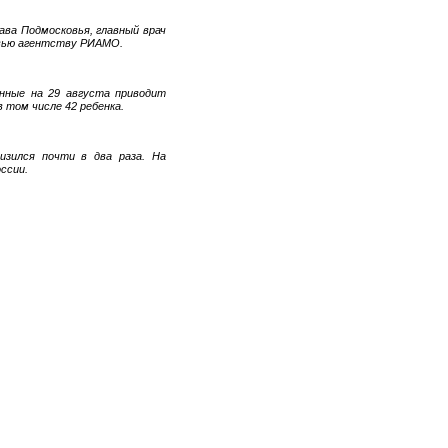
ва Подмосковья, главный врач
рвью агентству РИАМО.
анные на 29 августа приводит
в том числе 42 ребенка.
изился почти в два раза. На
ссии.