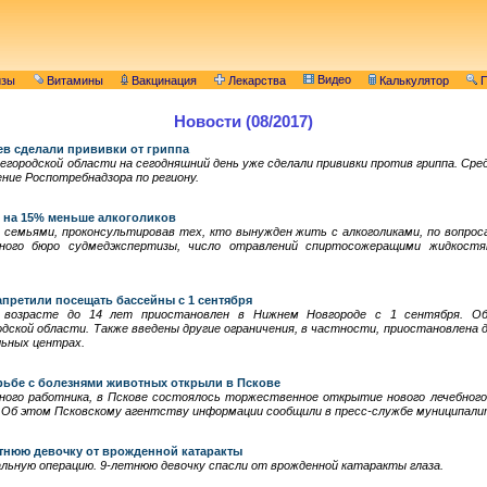
Видео
изы
Витамины
Вакцинация
Лекарства
Калькулятор
П
Новости (08/2017)
ев сделали прививки от гриппа
городской области на сегодняшний день уже сделали прививки против гриппа. Сред
ие Роспотребнадзора по региону.
о на 15% меньше алкоголиков
семьями, проконсультировав тех, кто вынужден жить с алкоголиками, по вопрос
тного бюро судмедэкспертизы, число отравлений спиртосожеращими жидкост
претили посещать бассейны с 1 сентября
 возрасте до 14 лет приостановлен в Нижнем Новгороде с 1 сентября. О
дской области. Также введены другие ограничения, в частности, приостановлена
льных центрах.
рьбе с болезнями животных открыли в Пскове
ного работника, в Пскове состоялось торжественное открытие нового лечебного
. Об этом Псковскому агентству информации сообщили в пресс-службе муниципал
етнюю девочку от врожденной катаракты
альную операцию. 9-летнюю девочку спасли от врожденной катаракты глаза.