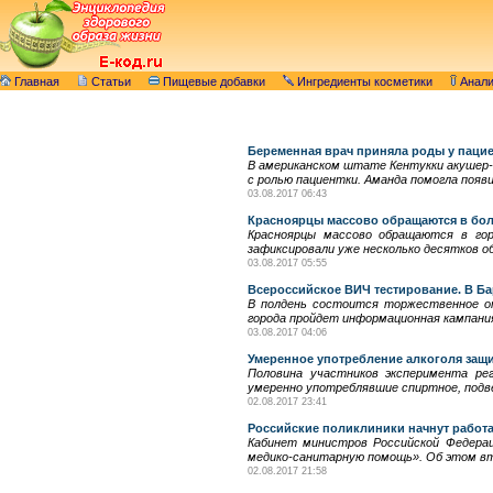
Главная
Статьи
Пищевые добавки
Ингредиенты косметики
Анал
Беременная врач приняла роды у пациен
В американском штате Кентукки акушер-г
с ролью пациентки. Аманда помогла появит
03.08.2017 06:43
Красноярцы массово обращаются в бол
Красноярцы массово обращаются в гор
зафиксировали уже несколько десятков 
03.08.2017 05:55
Всероссийское ВИЧ тестирование. В Б
В полдень состоится торжественное от
города пройдет информационная кампани
03.08.2017 04:06
Умеренное употребление алкоголя защи
Половина участников эксперимента рег
умеренно употреблявшие спиртное, подве
02.08.2017 23:41
Российские поликлиники начнут работ
Кабинет министров Российской Федерац
медико-санитарную помощь». Об этом вт
02.08.2017 21:58