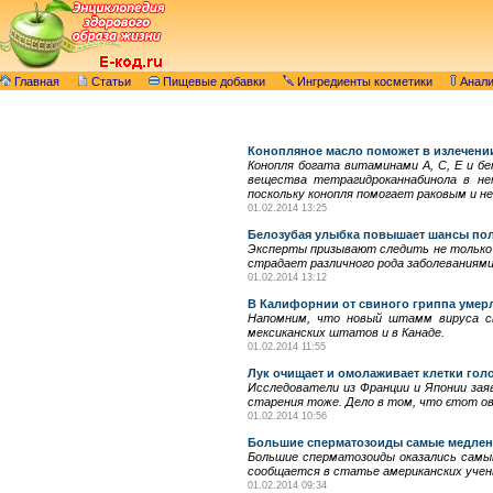
Главная
Статьи
Пищевые добавки
Ингредиенты косметики
Анал
Конопляное масло поможет в излечени
Конопля богата витаминами А, С, Е и бе
вещества тетрагидроканнабинола в не
поскольку конопля помогает раковым и н
01.02.2014 13:25
Белозубая улыбка повышает шансы пол
Эксперты призывают следить не только з
страдает различного рода заболеваниями 
01.02.2014 13:12
В Калифорнии от свиного гриппа умерл
Напомним, что новый штамм вируса св
мексиканских штатов и в Канаде.
01.02.2014 11:55
Лук очищает и омолаживает клетки гол
Исследователи из Франции и Японии зая
старения тоже. Дело в том, что єтот ов
01.02.2014 10:56
Большие сперматозоиды самые медлен
Большие сперматозоиды оказались самы
сообщается в статье американских ученых
01.02.2014 09:34