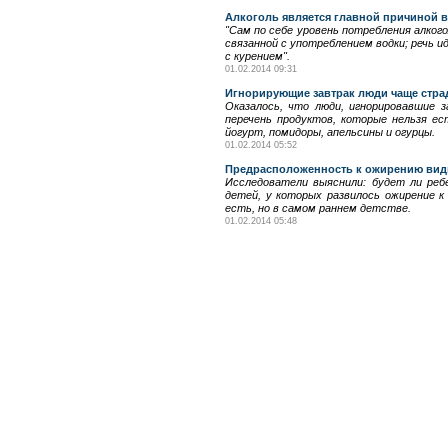
Алкоголь является главной причиной 
"Сам по себе уровень потребления алког
связанной с употреблением водки; речь 
с курением".
01.02.2014 09:31
Игнорирующие завтрак люди чаще стра
Оказалось, что люди, игнорировавшие 
перечень продуктов, которые нельзя ес
йогурт, помидоры, апельсины и огурцы.
01.02.2014 05:52
Предрасположенность к ожирению видн
Исследователи выяснили: будет ли ребе
детей, у которых развилось ожирение к
есть, но в самом раннем детстве.
01.02.2014 05:48