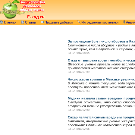
Главная
Статьи
Пищевые добавки
Ингредиенты косметики
Анал
За последние 5 лет число абортов в Ка
Соотношение числа абортов к родам в Каз
однако хуже, чем в европейских странах, 
03.02.2014 08:05
Отказ от завтрака грозит метаболичес
Шведские ученые провели новое исслед
приобретения метаболического синдрома
03.02.2014 07:59
Число жертв гриппа в Мексике увеличи
В Мексике с начала текущего года зарег
сообщили представители мексиканского 
03.02.2014 07:53
Медики назвали самый вредный проду
Следует отметить, что сахар способе
стараться меньше употреблять сахар и 
03.02.2014 02:50
Сахар является самым вредным продук
Напомним, американские ученые уже расс
содержится большое количество жиров и 
03.02.2014 02:06