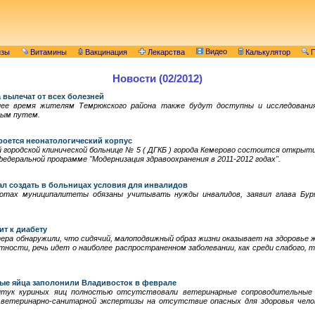
Видео
изы
Витамины
Вакцинация
Лекарства
Калькулятор
П
Новости (02/2012)
 вылечат от всех болезней
ее время жителям Темрюкского района также будут доступны и исследовани
вым путем.
роется неонатологический корпус
й городской клинической больнице № 5 ( ДГКБ ) города Кемерово состоится открыт
едеральной программе "Модернизация здравоохранения в 2011-2012 годах".
ал создать в больницах условия для инвалидов
отах муниципалитеты обязаны учитывать нужды инвалидов, заявил глава Бур
т к диабету
ра обнаружили, что сидячий, малоподвижный образ жизни оказывает на здоровье ж
тности, речь идет о наиболее распространенном заболевании, как среди слабого, 
ые яйца заполонили Владивосток в феврале
штук куриных яиц полностью отсутствовали ветеринарные сопроводительные
 ветеринарно-санитарной экспертизы на отсутствие опасных для здоровья чело