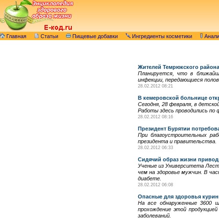
Главная
Статьи
Пищевые добавки
Ингредиенты косметики
Анал
Жителей Темрюкского района
Планируется, что в ближайш
инфекции, передающиеся поло
28.02.2012 08:21
В кемеровской больнице отк
Сегодня, 28 февраля, в детско
Работы здесь проводились по ф
28.02.2012 08:16
Президент Бурятии потребов
При благоустроительных раб
президента и правительства.
28.02.2012 06:33
Сидячий образ жизни приводи
Ученые из Университета Лесте
чем на здоровье мужчин. В час
диабете.
28.02.2012 06:08
Опасные для здоровья курин
На все обнаруженные 3600 
прохождение этой продукцией
заболеваний.