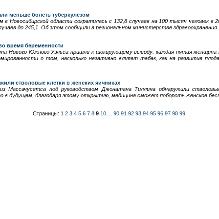
али меньше болеть туберкулезом
 в Новосибирской области сократилась с 132,8 случаев на 100 тысяч человек в 200
лучаев до 245,1. Об этом сообщили в региональном министерстве здравоохранения.
 во время беременности
та Нового Южного Уэльса пришли к шокирующему выводу: каждая пятая женщина 
мированности о том, насколько негативно влияет табак, как на развитие плода
жили стволовые клетки в женских яичниках
 из Массачусетса под руководством Джонатана Тиллина обнаружили стволовые
 в будущем, благодаря этому открытию, медицина сможет побороть женское бесп
Страницы:
1
2
3
4
5
6
7
8
9
10
...
90
91
92
93
94
95
96
97
98
99