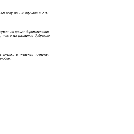
9 году до 128 случаев в 2011.
курит во время беременности.
, так и на развитие будущего
 клетки в женских яичниках.
лодие.