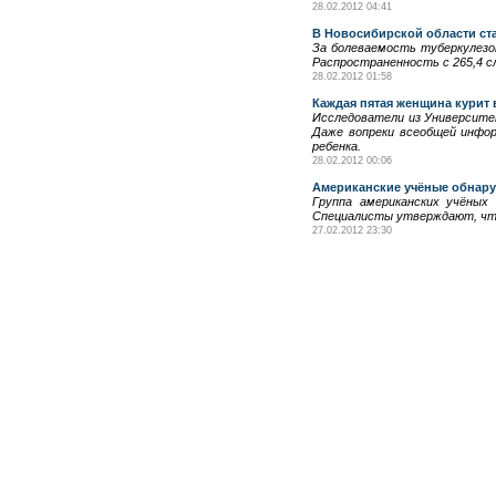
28.02.2012 04:41
В Новосибирской области ст
За болеваемость туберкулезом
Распространенность с 265,4 с
28.02.2012 01:58
Каждая пятая женщина курит
Исследователи из Университе
Даже вопреки всеобщей инфор
ребенка.
28.02.2012 00:06
Американские учёные обнару
Группа американских учёных
Специалисты утверждают, что
27.02.2012 23:30