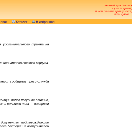
Больной нуждается
в уходе врача,
и чем дальше врач уйдет,
тем лучше...
оиск
Каталог
В избранное
я урогенитального тракта на
ие неонатологического корпуса.
ятии, сообщает пресс-служба
енщин более пагубное влияние,
так и сильного пола — сахарном
 документы, подтверждающие
века бактерий и возбудителей