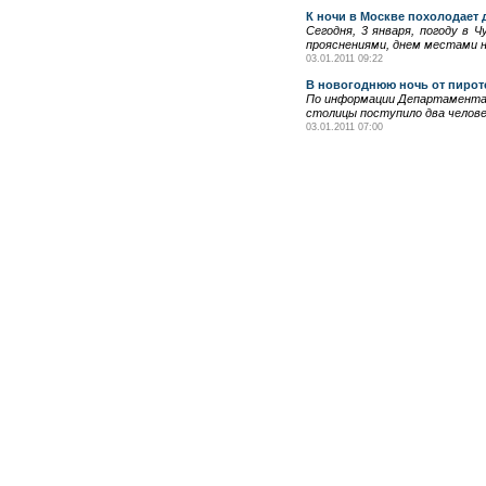
К ночи в Москве похолодает 
Сегодня, 3 января, погоду в
прояснениями, днем местами 
03.01.2011 09:22
В новогоднюю ночь от пирот
По информации Департамента з
столицы поступило два человек
03.01.2011 07:00