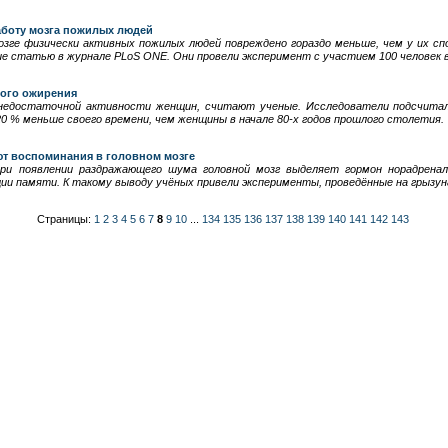
аботу мозга пожилых людей
озге физически активных пожилых людей повреждено гораздо меньше, чем у их сп
ие статью в журнале PLоS ONE. Они провели эксперимент с участием 100 человек в
кого ожирения
 недостаточной активности женщин, считают ученые. Исследователи подсчита
0 % меньше своего времени, чем женщины в начале 80-х годов прошлого столетия.
ют воспоминания в головном мозге
ри появлении раздражающего шума головной мозг выделяет гормон норадренал
ии памяти. К такому выводу учёных привели эксперименты, проведённые на грызун
Страницы:
1
2
3
4
5
6
7
8
9
10
...
134
135
136
137
138
139
140
141
142
143