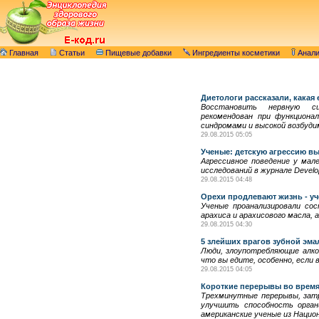
Главная
Статьи
Пищевые добавки
Ингредиенты косметики
Анал
Диетологи рассказали, какая 
Восстановить нервную 
рекомендован при функциона
синдромами и высокой возбуд
29.08.2015 05:05
Ученые: детскую агрессию вы
Агрессивное поведение у мал
исследований в журнале Develop
29.08.2015 04:48
Орехи продлевают жизнь - у
Ученые проанализировали сос
арахиса и арахисового масла, 
29.08.2015 04:30
5 злейших врагов зубной эма
Люди, злоупотребляющие алко
что вы едите, особенно, если 
29.08.2015 04:05
Короткие перерывы во время
Трехминутные перерывы, затр
улучшить способность орган
американские ученые из Нацио