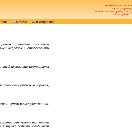
Больной нуждается
в уходе врача,
и чем дальше врач уйдет,
тем лучше...
оиск
Каталог
В избранное
режим питания, который
тыми неврозами, стрессовыми
е, опубликовавшие результаты
ичество потребляемых орехов,
чень чутко реагирует на все,
 сидячей деятельности, могут
о сидящими детьми, сообщают