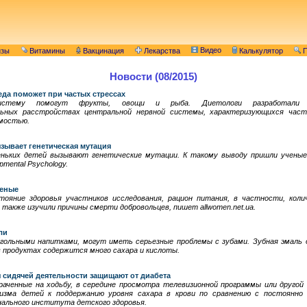
Видео
изы
Витамины
Вакцинация
Лекарства
Калькулятор
П
Новости (08/2015)
еда поможет при частых стрессах
систему помогут фрукты, овощи и рыба. Диетологи разработали 
льных расстройствах центральной нервной системы, характеризующихся час
имостью.
зывает генетическая мутация
еньких детей вызывают генетические мутации. К такому выводу пришли учены
mental Psychology.
ченые
тояние здоровья участников исследования, рацион питания, в частности, кол
а также изучили причины смерти добровольцев, пишет allwomen.net.ua.
ли
гольными напитками, могут иметь серьезные проблемы с зубами. Зубная эмаль о
в продуктах содержится много сахара и кислоты.
 сидячей деятельности защищают от диабета
аченные на ходьбу, в середине просмотра телевизионной программы или другой
изма детей к поддержанию уровня сахара в крови по сравнению с постоянн
нального института детского здоровья.