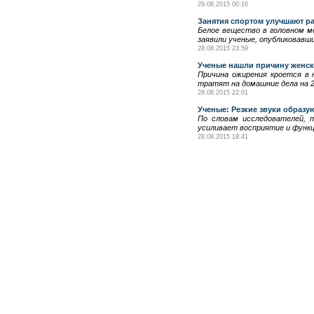
29.08.2015 00:16
Занятия спортом улучшают р
Белое вещество в головном м
заявили ученые, опубликовавш
28.08.2015 23:59
Ученые нашли причину женс
Причина ожирения кроется в
тратят на домашние дела на 2
28.08.2015 22:01
Ученые: Резкие звуки образу
По словам исследователей, п
усиливает восприятие и функц
28.08.2015 18:41