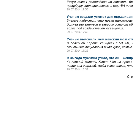
Результаты расследования поразили бр
процедуру эпиляции воском и еще 4% не с
29.07.2014 17:55
Ученые создали утюжок для окрашиван
Ученые надеются, что новая технологи
должен изменяться в зависимости от о
волос под воздействием освещения.
29.07.2014 17:40
Ученые выяснили, чем женский мозг от
В северной Европе женщины в 50, 60, 
экономические условия были хуже, самы
29.07.2014 17:26
В 44 года мужчина узнал, что он – женщ
44-летний житель Китая Чен из провин
пациента и врачей, когда выяснилось, чт
29.07.2014 16:33
Стр