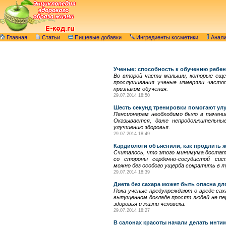
Главная
Статьи
Пищевые добавки
Ингредиенты косметики
Анал
Ученые: способность к обучению ребен
Во второй части малыши, которые еще 
прослушивания ученые измеряли частот
признаком обучения.
29.07.2014 18:50
Шесть секунд тренировки помогают ул
Пенсионерам необходимо было в течени
Оказывается, даже непродолжительны
улучшению здоровья.
29.07.2014 18:49
Кардиологи объяснили, как продлить ж
Считалось, что этого минимума достаточ
со стороны сердечно-сосудистой си
можно без особого ущерба сократить в т
29.07.2014 18:39
Диета без сахара может быть опасна дл
Пока ученые предупреждают о вреде саха
выпущенном докладе просят людей не пе
здоровья и жизни человека.
29.07.2014 18:27
В салонах красоты начали делать инт