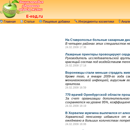
Главная
Статьи
Пищевые добавки
Ингредиенты косметики
Анал
На Ставрополье больные сахарным диаб
В четырех районах этих специалистов н
24.02.2009 17:36
Лазерные принтеры провоцируют серд
Руководитель исследовательской групп
красящий состав под воздействием тепла
24.02.2009 17:14
Воронежцы стали меньше страдать жив
Кроме того, в январе 2009-го года са
менингококковой инфекцией, вирусным ге
орнитоза.
24.02.2009 16:59
770 врачей Оренбургской области про
За счет организации дополнительного
сохраняется на уровне 95%, коэффициен
24.02.2009 16:19
В Хорватии мужчина вылечился от алк
Хорватский пенсионер избавился от а
ежедневно в больших количествах потреб
24.02.2009 16:06