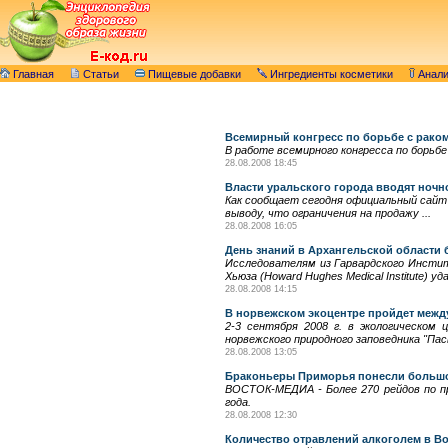
Главная
Статьи
Пищевые добавки
Ингредиенты косметики
Анал
Всемирный конгресс по борьбе с рако
В работе всемирного конгресса по борьбе
28.08.2008 18:45
Власти уральского города вводят ночно
Как сообщает сегодня официальный сайт 
выводу, что ограничения на продажу ...
28.08.2008 16:05
День знаний в Архангельской области
Исследователям из Гарвардского Институ
Хьюза (Howard Hughes Medical Institute)
28.08.2008 14:15
В норвежском экоцентре пройдет меж
2-3 сентября 2008 г. в экологическом
норвежского природного заповедника "Пасв
28.08.2008 13:05
Браконьеры Приморья понесли больш
ВОСТОК-МЕДИА - Более 270 рейдов по пр
года.
28.08.2008 12:30
Количество отравлений алкоголем в Вол