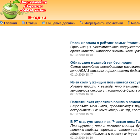
Главная
Статьи
Пищевые добавки
Ингредиенты косметики
Анал
Россия попала в рейтинг самых "толсты
Организация экономического содружест
среди жителей наиболее экономически ра
02.10.2010 18:48
Обнаружен мужской ген бесплодия
Самое последнее исследование рассматр
гена NR5A1 связаны с физическими дефек
02.10.2010 18:47
Из-за соли у женщин повышается сексу
Ученые пришли к выводу, что женщины,
занимались сексом с частотой 2-5 раз в 
02.10.2010 16:30
Палестинская стрелялка вошла в списо
Стрелялка Raid Gaza, предлагающая по
оскорбительных компьютерных игр, соста
02.10.2010 15:55
В РТ стартует месячник "Чистые леса Та
Планируется, что в течение месяца бу
летнего отдыха горожан и завершения д
вдоль автомобильных и железных дорог.
02.10.2010 14:19