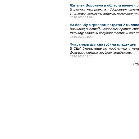
Жителей Воронежа и области начнут пр
В рамках нацпроекта «Здоровье» иммун
учителей, коммунальщиков, транспортни
02.10.2010 14:09
На борьбу с гриппом потратят 2 милли
Вакцинация детей и взрослых против грип
пятницу главный государственный санит
02.10.2010 14:00
Фиксаторы для сна губили младенцев
В США Управление по продуктам и лека
фиксации спящих грудных младенцев.
02.10.2010 13:15
Стр