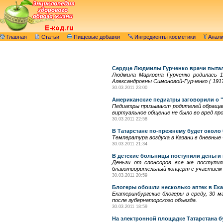
Главная
Статьи
Пищевые добавки
Ингредиенты косметики
Анал
Сердце Людмилы Гурченко врачи пытал
Людмила Марковна Гурченко родилась 1
Александровны Симоновой-Гурченко ( 1917
30.03.2011 23:00
Американские педиатры заговорили о 
Педиатры призывают родителей обращать
виртуальное общение не было во вред п
30.03.2011 22:58
В Татарстане по-прежнему будет около 
Температура воздуха в Казани в дневные 
30.03.2011 21:34
В детские больницы поступили деньги 
Деньги от спонсоров все же поступил
благотворительный концерт с участием 
30.03.2011 20:59
Блогеры обошли несколько аптек в Ек
Екатеринбургские блогеры в среду, 30 
после губернаторского объезда.
30.03.2011 18:59
На электронной площадке Татарстана 