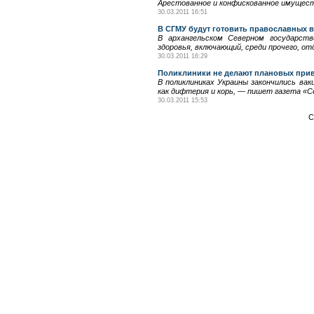
Арестованное и конфискованное имущест
30.03.2011 16:51
В СГМУ будут готовить православных в
В архангельском Северном государст
здоровья, включающий, среди прочего, от
30.03.2011 16:29
Поликлиники не делают плановых прив
В поликлиниках Украины закончились вак
как дифтерия и корь, — пишет газета «С
30.03.2011 15:53
С