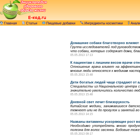
Главная
Статьи
Пищевые добавки
Ингредиенты косметики
Анал
Домашние собаки благотворно влияют 
Группа исследователей под руководство
что собаки, которых содержат дома, бла
05.05.2013 17:13
К пациентам с лишним весом врачи отн
Отношение врача влияет на эффективно
многие люди относятся к медикам настор
05.05.2013 15:48
Дети богатых людей чаще страдают от 
Специалисты из Национального центра 
значительно увеличилось количество лю
05.05.2013 15:48
Дневной свет лечит близорукость
Китайские медики, занимавшиеся датско
темнеет или не до прогулок и занятий в
05.05.2013 14:15
Названы витамины ускоряющие рост в
Необходимо употреблять много продук
полезна для волос овсянка. Бобовые тоже
05.05.2013 09:17