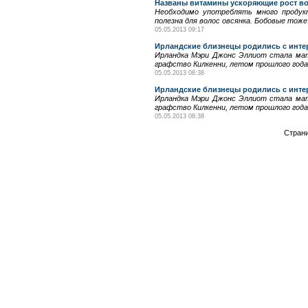
Названы витамины ускоряющие рост в
Необходимо употреблять много продук
полезна для волос овсянка. Бобовые тоже
05.05.2013 09:17
Ирландские близнецы родились с инте
Ирландка Мэри Джонс Эллиот стала мате
графство Килкенни, летом прошлого года
05.05.2013 08:38
Ирландские близнецы родились с инте
Ирландка Мэри Джонс Эллиот стала мате
графство Килкенни, летом прошлого года
05.05.2013 08:38
Стран