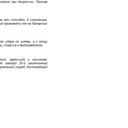
ояния при депрессии. Причем
 это способен. К сожалению,
ия принимать его на Канарских
го удара по шлему, а к концу
ы, стресса и медикаментов.
ью, агрессией и насилием.
де каждый 25-й заключенный
ериальный ущерб, достигающий