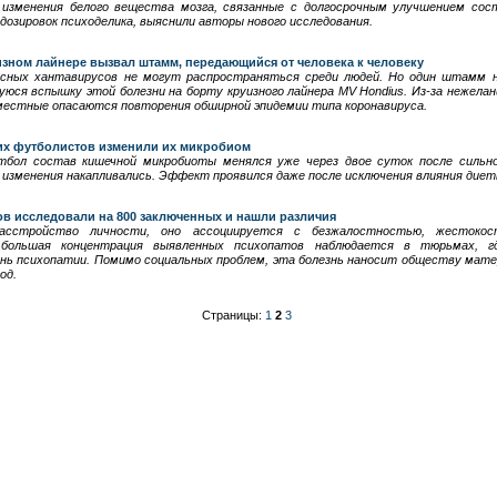
зменения белого вещества мозга, связанные с долгосрочным улучшением сост
озировок психоделика, выяснили авторы нового исследования.
изном лайнере вызвал штамм, передающийся от человека к человеку
сных хантавирусов не могут распространяться среди людей. Но один штамм на
юся вспышку этой болезни на борту круизного лайнера MV Hondius. Из-за нежелан
 местные опасаются повторения обширной эпидемии типа коронавируса.
их футболистов изменили их микробиом
тбол состав кишечной микробиоты менялся уже через двое суток после сильно
 изменения накапливались. Эффект проявился даже после исключения влияния диет
ов исследовали на 800 заключенных и нашли различия
сстройство личности, оно ассоциируется с безжалостностью, жестокост
большая концентрация выявленных психопатов наблюдается в тюрьмах, г
нь психопатии. Помимо социальных проблем, эта болезнь наносит обществу мат
од.
Страницы:
1
2
3