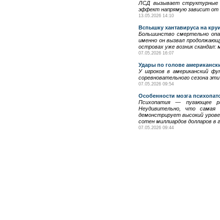
ЛСД вызывает структурные и
эффект напрямую зависит от д
13.05.2026 14:10
Вспышку хантавируса на кру
Большинство смертельно опа
именно он вызвал продолжающу
островах уже возник скандал:
07.05.2026 16:07
Удары по голове американск
У игроков в американский фу
соревновательного сезона эти
07.05.2026 09:54
Особенности мозга психопат
Психопатия — пугающее ра
Неудивительно, что самая 
демонстрирует высокий урове
сотен миллиардов долларов в г
07.05.2026 09:44