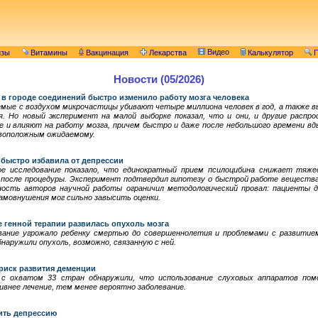
Видео
изы
Витамины
Вакцинация
Лекарства
Калькулятор
П
Новости (05/2026)
в городе соединений быстро изменило работу мозга человека
емые с воздухом микрочастицы убивают четыре миллиона человек в год, а также 
я. Но новый эксперимент на малой выборке показал, что и они, и другие распро
 и влияют на работу мозга, причем быстро и даже после небольшого времени вд
воположным ожидаемому.
 быстро избавила от депрессии
ное исследование показало, что единократный прием псилоцибина снижает тяж
ь после процедуры. Эксперимент подтвердил гипотезу о быстрой работе веществ
нность авторов научной работы ограничил методологический провал: пациенты д
амовнушения мог сильно завысить оценки.
е генной терапии развилась опухоль мозга
вание угрожало ребенку смертью до совершеннолетия и проблемами с развитием
бнаружили опухоль, возможно, связанную с ней.
риск развития деменции
с охватом 33 стран обнаружили, что использование слуховых аппаратов пом
внее лечение, тем менее вероятно заболевание.
ить депрессию