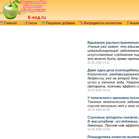
Главная
Статьи
Пищевые добавки
Ингредиенты косметики
Анал
Вдыхание распространенных 
Ученые уже знают, что вдыха
инвалидизирующие заболевани
искусственные соединения еще
это может быть прямо проти
20.05.2026 14:11
Даже одна доза псилоцибина
Клиническое рандомизирован
депрессии уже на второй ден
исчез в течение года. Увере
препарата, поэтому эффект с
18.05.2026 14:52
У пятилетнего мальчика посл
Тяжелое генетическое заболе
спустя несколько лет у него о
16.05.2026 12:06
Слуховые аппараты снизили 
В масштабном исследовании 
деменции. Причем чем эффекти
14.05.2026 12:03
Психоделики помогли вылеч