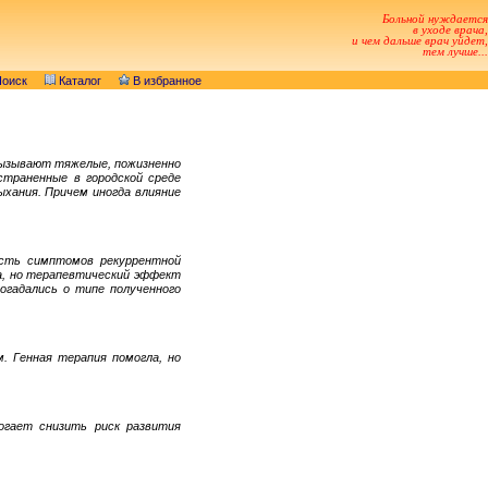
Больной нуждается
в уходе врача,
и чем дальше врач уйдет,
тем лучше...
оиск
Каталог
В избранное
вызывают тяжелые, пожизненно
страненные в городской среде
ыхания. Причем иногда влияние
есть симптомов рекуррентной
а, но терапевтический эффект
огадались о типе полученного
. Генная терапия помогла, но
огает снизить риск развития