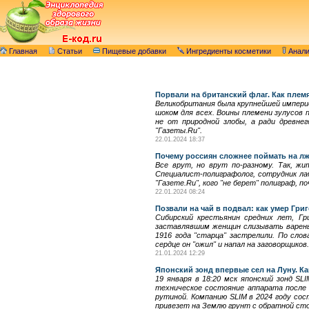
Главная
Статьи
Пищевые добавки
Ингредиенты косметики
Анал
Порвали на британский флаг. Как плем
Великобритания была крупнейшей империе
шоком для всех. Воины племени зулусов п
не от природной злобы, а ради древне
"Газеты.Ru".
22.01.2024 18:37
Почему россиян сложнее поймать на лж
Все врут, но врут по-разному. Так, ж
Специалист-полиграфолог, сотрудник ла
"Газете.Ru", кого "не берет" полиграф, 
22.01.2024 08:24
Позвали на чай в подвал: как умер Гри
Сибирский крестьянин средних лет, Гр
заставлявшим женщин слизывать варенье 
1916 года "старца" застрелили. По сло
сердце он "ожил" и напал на заговорщиков
21.01.2024 12:29
Японский зонд впервые сел на Луну. К
19 января в 18:20 мск японский зонд S
техническое состояние аппарата после 
рутиной. Компанию SLIM в 2024 году сос
привезет на Землю грунт с обратной сто