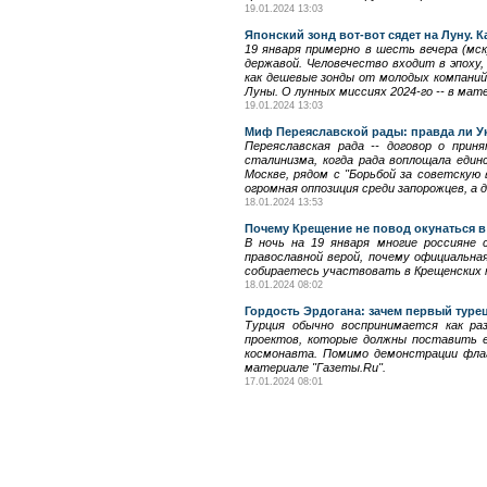
19.01.2024 13:03
Японский зонд вот-вот сядет на Луну. 
19 января примерно в шесть вечера (мск
державой. Человечество входит в эпоху
как дешевые зонды от молодых компаний,
Луны. О лунных миссиях 2024-го -- в мат
19.01.2024 13:03
Миф Переяславской рады: правда ли Ук
Переяславская рада -- договор о при
сталинизма, когда рада воплощала един
Москве, рядом с "Борьбой за советскую
огромная оппозиция среди запорожцев, а 
18.01.2024 13:53
Почему Крещение не повод окунаться 
В ночь на 19 января многие россияне 
православной верой, почему официальная
собираетесь участвовать в Крещенских к
18.01.2024 08:02
Гордость Эрдогана: зачем первый туре
Турция обычно воспринимается как ра
проектов, которые должны поставить е
космонавта. Помимо демонстрации флаг
материале "Газеты.Ru".
17.01.2024 08:01