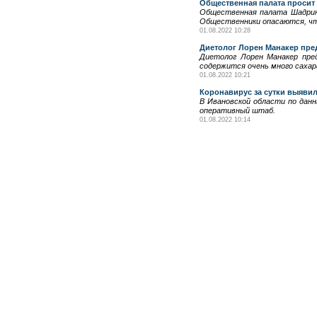
Общественная палата просит
Общественная палата Шадринс
Общественники опасаются, чт
01.08.2022 10:28
Диетолог Лорен Манакер пред
Диетолог Лорен Манакер пред
содержится очень много сахара
01.08.2022 10:21
Коронавирус за сутки выявил
В Ивановской области по данн
оперативный штаб.
01.08.2022 10:14