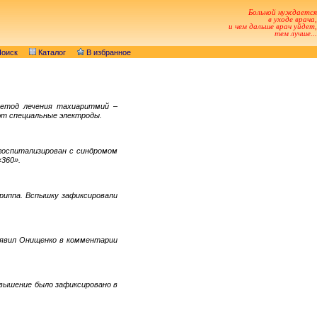
Больной нуждается
в уходе врача,
и чем дальше врач уйдет,
тем лучше...
оиск
Каталог
В избранное
 метод лечения тахиаритмий –
ют специальные электроды.
госпитализирован с синдромом
«360».
риппа. Вспышку зафиксировали
заявил Онищенко в комментарии
вышение было зафиксировано в