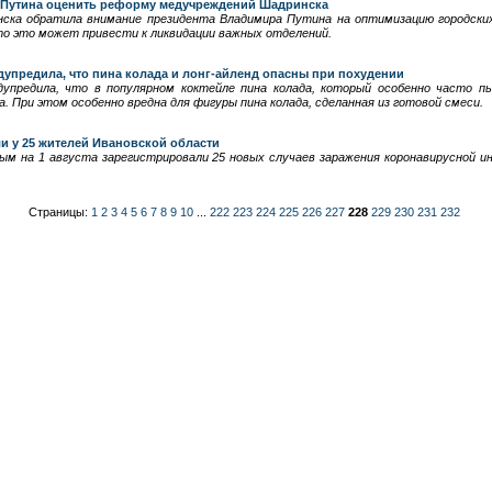
 Путина оценить реформу медучреждений Шадринска
ка обратила внимание президента Владимира Путина на оптимизацию городских
о это может привести к ликвидации важных отделений.
упредила, что пина колада и лонг-айленд опасны при похудении
упредила, что в популярном коктейле пина колада, который особенно часто п
. При этом особенно вредна для фигуры пина колада, сделанная из готовой смеси.
и у 25 жителей Ивановской области
ым на 1 августа зарегистрировали 25 новых случаев заражения коронавирусной и
Страницы:
1
2
3
4
5
6
7
8
9
10
...
222
223
224
225
226
227
228
229
230
231
232