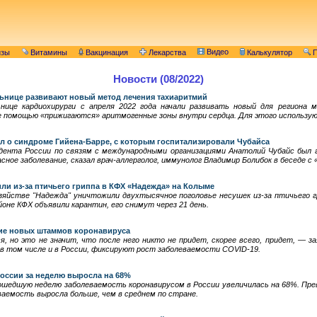
Видео
изы
Витамины
Вакцинация
Лекарства
Калькулятор
П
Новости (08/2022)
ьнице развивают новый метод лечения тахиаритмий
нице кардиохирурги с апреля 2022 года начали развивать новый для региона
е помощью «прижигаются» аритмогенные зоны внутри сердца. Для этого использу
л о синдроме Гийена-Барре, с которым госпитализировали Чубайса
дента России по связям с международными организациями Анатолий Чубайс был 
асное заболевание, сказал врач-аллерголог, иммунолог Владимир Болибок в беседе с 
ли из-за птичьего гриппа в КФХ «Надежда» на Колыме
зяйстве "Надежда" уничтожили двухтысячное поголовье несушек из-за птичьего г
йоне КФХ объявили карантин, его снимут через 21 день.
ие новых штаммов коронавируса
я, но это не значит, что после него никто не придет, скорее всего, придет, — 
 в том числе и в России, фиксируют рост заболеваемости COVID-19.
России за неделю выросла на 68%
ошедшую неделю заболеваемость коронавирусом в России увеличилась на 68%. Пре
леваемость выросла больше, чем в среднем по стране.