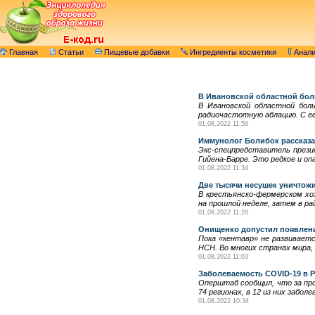
Главная
Статьи
Пищевые добавки
Ингредиенты косметики
Анал
В Ивановской областной бол
В Ивановской областной боль
радиочастотную аблацию. С е
01.08.2022 11:59
Иммунолог Болибок рассказа
Экс-спецпредставитель прези
Гийена-Барре. Это редкое и оп
01.08.2022 11:34
Две тысячи несушек уничтожи
В крестьянско-фермерском хо
на прошлой неделе, затем в ра
01.08.2022 11:28
Онищенко допустил появлен
Пока «кентавр» не развиваетс
НСН. Во многих странах мира,
01.08.2022 11:03
Заболеваемость COVID-19 в 
Оперштаб сообщил, что за пр
74 регионах, в 12 из них забо
01.08.2022 10:34