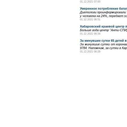
01.12.2021 07:00
Умеренное потребление батат
Диетологи проинформировали 
у человека на 24%, передает s
01.12.2021 06:51
Хабаровский краевой центр 
Больше года центр "Анти-СПИ
01.12.2021 06:34
За минувшие сутки 65 детей 
За минувшие сутки от корона
9784. Напомним, за сутки в Ка
01.12.2021 06:29