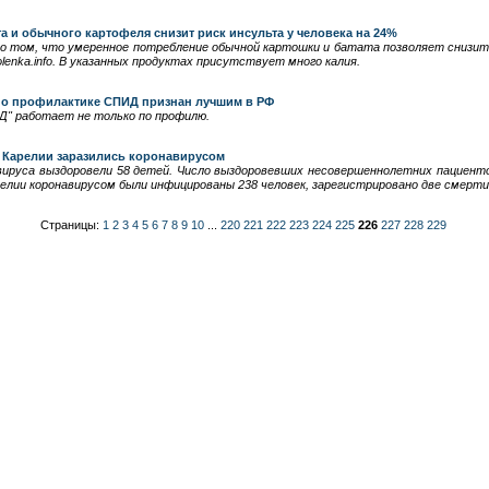
а и обычного картофеля снизит риск инсульта у человека на 24%
о том, что умеренное потребление обычной картошки и батата позволяет снизить
olenka.info. В указанных продуктах присутствует много калия.
по профилактике СПИД признан лучшим в РФ
Д" работает не только по профилю.
в Карелии заразились коронавирусом
вируса выздоровели 58 детей. Число выздоровевших несовершеннолетних пациенто
релии коронавирусом были инфицированы 238 человек, зарегистрировано две смерти
Страницы:
1
2
3
4
5
6
7
8
9
10
...
220
221
222
223
224
225
226
227
228
229