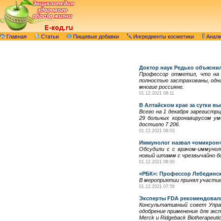
Главная
Статьи
Пищевые добавки
Ингредиенты косметики
Анал
Доктор наук Редько объяснил
Профессор отметил, что на 
полностью застрахованы, одн
многие россияне.
01.12.2021 08:11
В Алтайском крае за сутки в
Всего на 1 декабря зарегистр
29 больных коронавирусом ум
достигло 7 206.
01.12.2021 08:03
Иммунолог назвал «омикрон
Обсудили с с врачом-иммунол
новый штамм с чрезвычайно бо
01.12.2021 08:00
«РБК»: Профессор Лебединс
В мероприятии принял участи
01.12.2021 07:59
Эксперты FDA рекомендовали
Консультативный совет Управ
одобрение применения для экс
Merck и Ridgeback Biotherapeutic