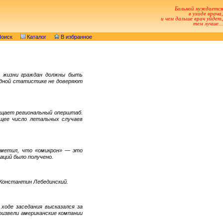
Больной нуждается
в уходе врача,
и чем дальше врач уйдет,
тем лучше...
оиск
Каталог
В избранное
у жизни граждан должны быть
идной статистике не доверяют
общает региональный оперштаб.
бщее число летальных случаев
отметил, что «омикрон» — это
аций было получено.
Константин Лебединский.
ходе заседания высказался за
оизвели американские компании