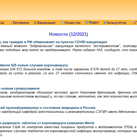
Видео
изы
Витамины
Вакцинация
Лекарства
Калькулятор
П
Новости (12/2021)
, как граждан в РФ обманывают на пунктах COVID-вакцинации
данный момент "добровольная" вакцинация является "экспериментом", поэтом
ако подобных мер никто не предпринимает. Ранее издание NVL сообщило, что ков
ыявили 525 новых случаев коронавируса
ирован 104 571 больной ковидом, в том числе заражены 8 576 детей до 17 лет, со
ерли за сутки в регионе, из них 27 человек скончались именно от инфекции. О
» новым суперштаммом
огом, гендиректором «Клиникал экселанс груп» Николаем Крючковым. Крючков 
льшим количеством мутаций и, по его словам, непонятно, как это количество мут
кий проинформировал о состоянии медицины в России
е заведующий кафедрой анестезиологии и реаниматологии СЗГМУ имени Мечникова 
 разрешить таблетки от коронавируса компании Merck
ления США по контролю качества пищевых продуктов и медикаментов (FDA) в 
тренных случаев таблеток от коронавирусной инфекции молнупиравир, которые пр
s.