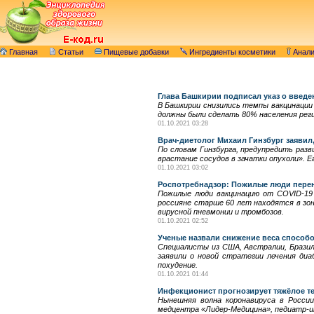
Главная
Статьи
Пищевые добавки
Ингредиенты косметики
Анал
Глава Башкирии подписал указ о введен
В Башкирии снизились темпы вакцинации 
должны были сделать 80% населения рег
01.10.2021 03:28
Врач-диетолог Михаил Гинзбург заявил,
По словам Гинзбурга, предупредить раз
врастание сосудов в зачатки опухоли». 
01.10.2021 03:02
Роспотребнадзор: Пожилые люди перен
Пожилые люди вакцинацию от COVID-19 
россияне старше 60 лет находятся в зон
вирусной пневмонии и тромбозов.
01.10.2021 02:52
Ученые назвали снижение веса способо
Специалисты из США, Австралии, Бразил
заявили о новой стратегии лечения ди
похудение.
01.10.2021 01:44
Инфекционист прогнозирует тяжёлое т
Нынешняя волна коронавируса в России
медцентра «Лидер-Медицина», педиатр-и