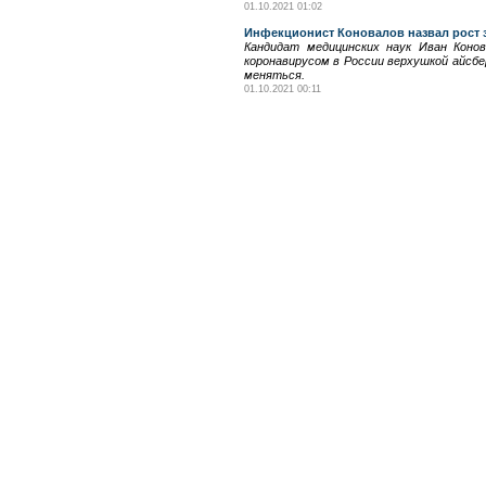
01.10.2021 01:02
Инфекционист Коновалов назвал рост 
Кандидат медицинских наук Иван Конов
коронавирусом в России верхушкой айсбе
меняться.
01.10.2021 00:11