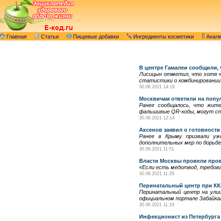
Главная
Статьи
Пищевые добавки
Ингредиенты косметики
Анал
В центре Гамалеи сообщили, 
Лисицын отметил, что хотя «э
статистики о комбинировании 
30.06.2021 14:19
Москвичам ответили на попу
Ранее сообщалось, что жит
фальшивые QR-коды, могут ст
30.06.2021 12:14
Аксенов заявил о готовности
Ранее в Крыму призвали уже
дополнительных мер по борьбе
30.06.2021 11:51
Власти Москвы провели пров
«Если есть медотвод, требова
30.06.2021 11:29
Перинатальный центр при КК
Перинатальный центр на улиц
официальном портале Забайкал
30.06.2021 11:19
Инфекционист из Петербурга