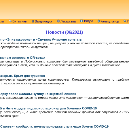
Видео
изы
Витамины
Вакцинация
Лекарства
Калькулятор
П
Новости (06/2021)
что «Эпиваккорону» и «Спутник V» можно сочетать
ти люди не покрылись чешуей, не умерли, у них не появился хвост», на сегодня
препаратов Pfizer и «Спутник».
лярные вопросы о QR-кодах
ели столицы и Подмосковья, которые для посещения заведений общественног
олкнуться с тем, что их данные впоследствии окажутся в руках мошенников.
 закрыть Крым для туристов
сточить ограничения из-за коронавируса. Пеньковская выступила с предло
 с угрозой распространения коронавируса.
ерку после жалобы Путину на «Прямой линии»
ть вакцинации никто не имеет права, это незаконно», — заявил президент во врем
Б в Чите отдадут под моностационар для больных COVID-19
е Коханского, 6, в Чите временно станет коечным фондом для пациентов с COV
ьского края.
 Станевич сообщила, почему молодежь стала чаще болеть COVID-19