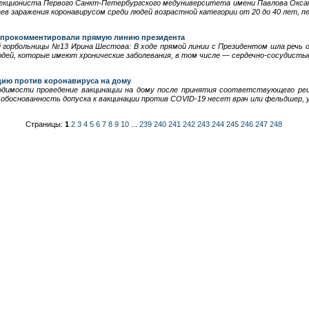
фекциониста Первого Санкт-Петербургского медуниверситета имени Павлова Оксан
ев заражения коронавирусом среди людей возрастной категории от 20 до 40 лет, п
 прокомментировали прямую линию президента
 горбольницы №13 Ирина Шестова: В ходе прямой линии с Президентом шла речь о
юдей, которые имеют хронические заболевания, в том числе — сердечно-сосудисты
ию против коронавируса на дому
одимости проведение вакцинации на дому после принятия соответствующего ре
боснованность допуска к вакцинации против COVID-19 несет врач или фельдшер, у
Страницы:
1
2
3
4
5
6
7
8
9
10
...
239
240
241
242
243
244
245
246
247
248