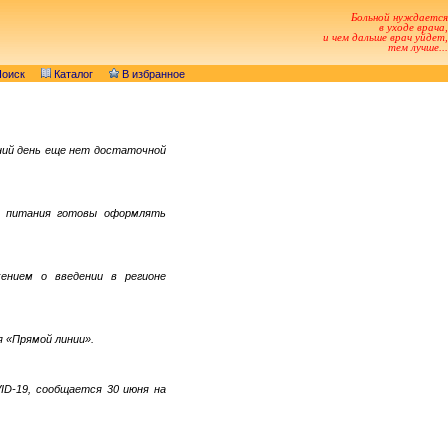
Больной нуждается
в уходе врача,
и чем дальше врач уйдет,
тем лучше...
оиск
Каталог
В избранное
шний день еще нет достаточной
о питания готовы оформлять
жением о введении в регионе
я «Прямой линии».
ID-19, сообщается 30 июня на