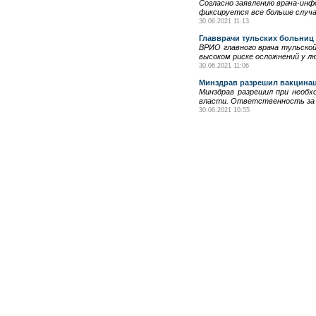
Согласно заявлению врача-ин
фиксируется все больше случа
30.06.2021 11:13
Главврачи тульских больниц
ВРИО главного врача тульской
высоком риске осложнений у л
30.06.2021 11:06
Минздрав разрешил вакцинац
Минздрав разрешил при необх
власти. Ответственность за о
30.06.2021 10:55