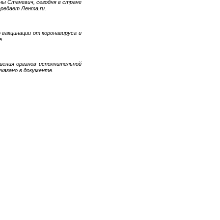
ы Станевич, сегодня в стране
ередает Лента.ru.
 вакцинации от коронавируса и
е.
шения органов исполнительной
казано в документе.