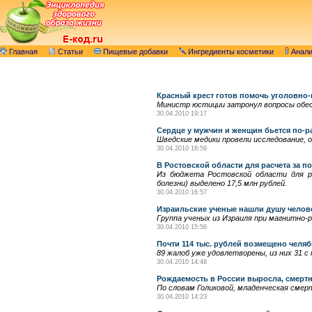
Главная
Статьи
Пищевые добавки
Ингредиенты косметики
Анал
Красный крест готов помочь уголовно
Министр юстиции затронул вопросы обес
30.04.2010 19:17
Сердце у мужчин и женщин бьется по-р
Шведские медики провели исследование, 
30.04.2010 16:59
В Ростовской области для расчета за 
Из бюджета Ростовской области для р
болезни) выделено 17,5 млн рублей.
30.04.2010 16:57
Израильские ученые нашли душу челов
Группа ученых из Израиля при магнитно-
30.04.2010 15:56
Почти 114 тыс. рублей возмещено чел
89 жалоб уже удовлетворены, из них 31 
30.04.2010 14:48
Рождаемость в России выросла, смертн
По словам Голиковой, младенческая смер
30.04.2010 14:23