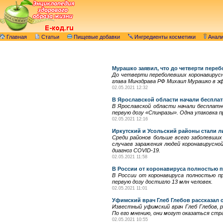
Главная
Статьи
Пищевые добавки
Ингредиенты косметики
Анал
Мурашко заявил, что до четверти пер
До четверти переболевших коронавирус
глава Минздрава РФ Михаил Мурашко в эф
02.05.2021 12:32
В Ярославской области начали беспла
В Ярославской области начали бесплат
первую дозу «Спинразы». Одна упаковка 
02.05.2021 12:16
Иркутский и Усольский районы стали л
Среди районов больше всего заболевших 
случаев заражения людей коронавирусной
диагноз COVID-19.
02.05.2021 11:58
В России от коронавируса полностью 
В России от коронавируса полностью пр
первую дозу достигло 13 млн человек.
02.05.2021 11:01
Уфимский врач Глеб Глебов рассказал 
Известный уфимский врач Глеб Глебов, р
По его мнению, они могут оказаться стр
02.05.2021 10:55