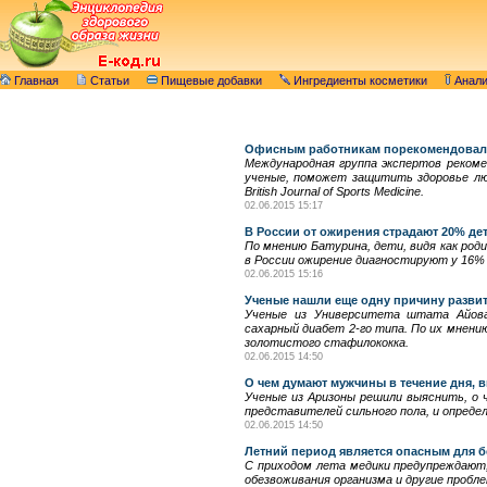
Главная
Статьи
Пищевые добавки
Ингредиенты косметики
Анал
Офисным работникам порекомендовал
Международная группа экспертов реком
ученые, поможет защитить здоровье люд
British Journal of Sports Medicine.
02.06.2015 15:17
В России от ожирения страдают 20% де
По мнению Батурина, дети, видя как род
в России ожирение диагностируют у 16% 
02.06.2015 15:16
Ученые нашли еще одну причину развит
Ученые из Университета штата Айова 
сахарный диабет 2-го типа. По их мнени
золотистого стафилококка.
02.06.2015 14:50
О чем думают мужчины в течение дня, 
Ученые из Аризоны решили выяснить, о 
представителей сильного пола, и опреде
02.06.2015 14:50
Летний период является опасным для
С приходом лета медики предупреждают,
обезвоживания организма и другие пробл