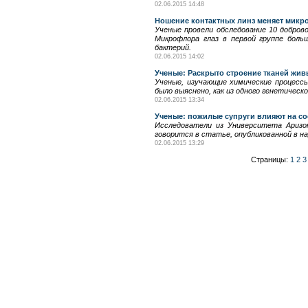
02.06.2015 14:48
Ношение контактных линз меняет микр
Ученые провели обследование 10 добров
Микрофлора глаз в первой группе боль
бактерий.
02.06.2015 14:02
Ученые: Раскрыто строение тканей жи
Ученые, изучающие химические процессы
было выяснено, как из одного генетичес
02.06.2015 13:34
Ученые: пожилые супруги влияют на со
Исследователи из Университета Аризон
говорится в статье, опубликованной в на
02.06.2015 13:29
Страницы:
1
2
3