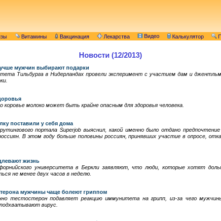
Видео
изы
Витамины
Вакцинация
Лекарства
Калькулятор
П
Новости (12/2013)
лучше мужчин выбирают подарки
ситета Тильбурга в Нидерландах провели эксперимент с участием дам и джентльм
ки.
доровья
 коровье молоко может быть крайне опасным для здоровья человека.
лку поставили у себя дома
рутингового портала Superjob выяснил, какой именно было отдано предпочтение 
россиян. В этом году больше половины россиян, принявших участие в опросе, отка
длевают жизнь
ифорнийского университета в Беркли заявляют, что люди, которые хотят дол
ься не менее двух часов в неделю.
остерона мужчины чаще болеют гриппом
нно тестостерон подавляет реакцию иммунитета на грипп, из-за чего мужчины
 подхватывают вирус.