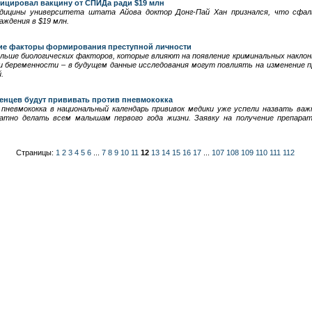
цировал вакцину от СПИДа ради $19 млн
дицины университета штата Айова доктор Донг-Пай Хан признался, что сфал
аждения в $19 млн.
кие факторы формирования преступной личности
ьше биологических факторов, которые влияют на появление криминальных наклонн
 беременности – в будущем данные исследования могут повлиять на изменение п
.
денцев будут прививать против пневмококка
 пневмококка в национальный календарь прививок медики уже успели назвать ва
атно делать всем малышам первого года жизни. Заявку на получение препарат
Страницы:
1
2
3
4
5
6
...
7
8
9
10
11
12
13
14
15
16
17
...
107
108
109
110
111
112