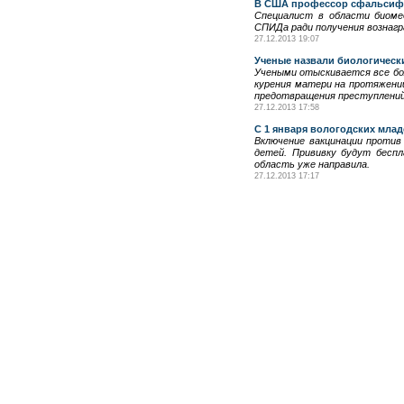
В США профессор сфальсифи
Специалист в области биоме
СПИДа ради получения вознагр
27.12.2013 19:07
Ученые назвали биологичес
Учеными отыскивается все бол
курения матери на протяжении
предотвращения преступлений
27.12.2013 17:58
С 1 января вологодских мла
Включение вакцинации против
детей. Прививку будут беспл
область уже направила.
27.12.2013 17:17