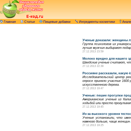
Главная
Статьи
Пищевые добавки
Ингредиенты косметики
Анал
Ученые доказали: женщины 
Группа психологов из универ
лучше мужчин выбирают подар
27.12.2013 23:59
Молоко вредно для нашего з
Шведские ученые считают, что
27.12.2013 22:39
Россияне рассказали, какую ё
Исследовательский центр рек
опросе приняло участие 1600 
искусственного дерева.
27.12.2013 19:47
Ученые: пешие прогулки про
Американские ученые из Кал
ходьбой или просто прогуливат
27.12.2013 19:45
Из-за высокого уровня тест
Ученые установили, что име
намного больше, чаще женщин
27.12.2013 19:25