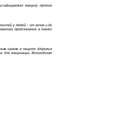
ьсифицировал вакцину против
остей у людей – от генов и до
рактики предсказания, а также
жным шагом в защите здоровья
а для вакцинации Вологодская