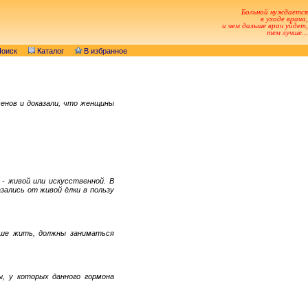
Больной нуждается
в уходе врача,
и чем дальше врач уйдет,
тем лучше...
оиск
Каталог
В избранное
енов и доказали, что женщины
- живой или искусственной. В
зались от живой ёлки в пользу
ьше жить, должны заниматься
, у которых данного гормона