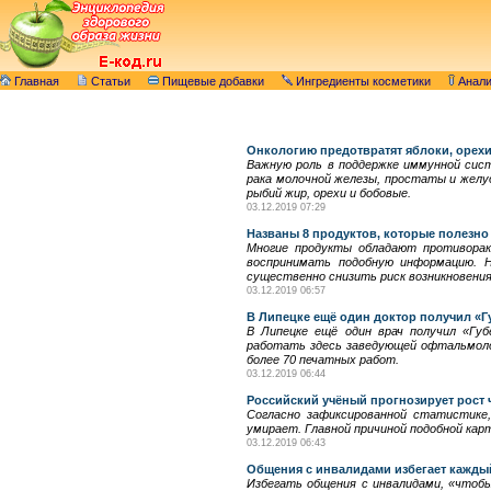
Главная
Статьи
Пищевые добавки
Ингредиенты косметики
Анал
Онкологию предотвратят яблоки, орех
Важную роль в поддержке иммунной сис
рака молочной железы, простаты и желу
рыбий жир, орехи и бобовые.
03.12.2019 07:29
Названы 8 продуктов, которые полезно
Многие продукты обладают противорак
воспринимать подобную информацию. 
существенно снизить риск возникновения
03.12.2019 06:57
В Липецке ещё один доктор получил «
В Липецке ещё один врач получил «Губ
работать здесь заведующей офтальмоло
более 70 печатных работ.
03.12.2019 06:44
Российский учёный прогнозирует рост 
Согласно зафиксированной статистике
умирает. Главной причиной подобной ка
03.12.2019 06:43
Общения с инвалидами избегает кажды
Избегать общения с инвалидами, «чтоб