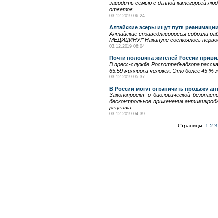
заводить семью с данной категорией люд
ответов.
03.12.2019 06:24
Алтайские эсеры ищут пути реанимаци
Алтайские справедливороссы собрали ра
МЕДИЦИНУ!" Накануне состоялось первое,
03.12.2019 06:04
Почти половина жителей России приви
В пресс-службе Роспотребнадзора расска
65,59 миллиона человек. Это более 45 % 
03.12.2019 05:37
В России могут ограничить продажу ан
Законопроект о биологической безопас
бесконтрольное применение антимикробн
рецепта.
03.12.2019 04:39
Страницы:
1
2
3