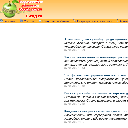
Главная
Статьи
Пищевые добавки
Ингредиенты косметики
Анал
Алкоголь делает улыбку среди мужчин
Многие мужчины говорят о том, что по
употребления алкоголя. Социальное потре
02.10.2014 13:49
Ученые вычислили оптимальную разниц
Как отметили ученые, самый оптимальны
аутизма опять возрастает, составляя 30
02.10.2014 13:04
Час физических упражнений после школ
Новое исследование американских уч
положительно влияет на физическое здор
02.10.2014 13:00
Россия: разработано новое лекарство 
Letnews.ru - Ученые России заявили, чт
как меланома. Стало известно, в скором
02.10.2014 12:20
Каждый пятый россиянин получил повы
Возможности для карьерного роста в
затруднительно, либо вовсе невозможно.
02.10.2014 11:54