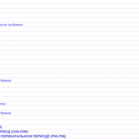
ругих рубриках
убриках
ека)
убриках
)
ИОД (O00-O99)
ПЕРИНАТАЛЬНОМ ПЕРИОДЕ (P00-P96)