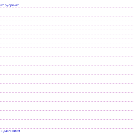
гих рубриках
й и давлением