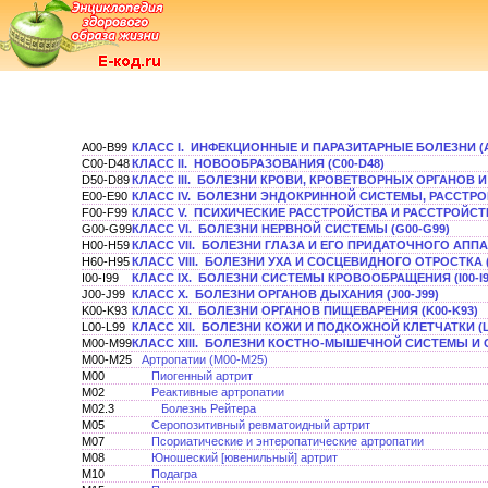
A00-B99
КЛАСС I. ИНФЕКЦИОННЫЕ И ПАРАЗИТАРНЫЕ БОЛЕЗНИ (А
C00-D48
КЛАСС II. НОВООБРАЗОВАНИЯ (C00-D48)
D50-D89
КЛАСС III. БОЛЕЗНИ КРОВИ, КРОВЕТВОРНЫХ ОРГАНОВ
E00-E90
КЛАСС IV. БОЛЕЗНИ ЭНДОКРИННОЙ СИСТЕМЫ, РАССТРО
F00-F99
КЛАСС V. ПСИХИЧЕСКИЕ РАССТРОЙСТВА И РАССТРОЙСТВ
G00-G99
КЛАСС VI. БОЛЕЗНИ НЕРВНОЙ СИСТЕМЫ (G00-G99)
H00-H59
КЛАСС VII. БОЛЕЗНИ ГЛАЗА И ЕГО ПРИДАТОЧНОГО АППАР
H60-H95
КЛАСС VIII. БОЛЕЗНИ УХА И СОСЦЕВИДНОГО ОТРОСТКА (
I00-I99
КЛАСС IX. БОЛЕЗНИ СИСТЕМЫ КРОВООБРАЩЕНИЯ (I00-I9
J00-J99
КЛАСС X. БОЛЕЗНИ ОРГАНОВ ДЫХАНИЯ (J00-J99)
K00-K93
КЛАСС XI. БОЛЕЗНИ ОРГАНОВ ПИЩЕВАРЕНИЯ (K00-K93)
L00-L99
КЛАСС XII. БОЛЕЗНИ КОЖИ И ПОДКОЖНОЙ КЛЕТЧАТКИ (L
M00-M99
КЛАСС XIII. БОЛЕЗНИ КОСТНО-МЫШЕЧНОЙ СИСТЕМЫ И 
M00-M25
Артропатии (M00-M25)
M00
Пиогенный артрит
M02
Реактивные артропатии
M02.3
Болезнь Рейтера
M05
Серопозитивный ревматоидный артрит
M07
Псориатические и энтеропатические артропатии
M08
Юношеский [ювенильный] артрит
M10
Подагра