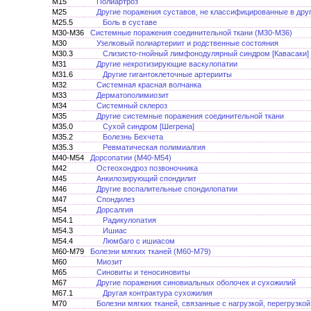
M15
Полиартроз
M25
Другие поражения суставов, не классифицированные в дру
M25.5
Боль в суставе
M30-M36
Системные поражения соединительной ткани (M30-M36)
M30
Узелковый полиартериит и родственные состояния
M30.3
Слизисто-гнойный лимфонодулярный синдром [Кавасаки]
M31
Другие некротизирующие васкулопатии
M31.6
Другие гигантоклеточные артерииты
M32
Системная красная волчанка
M33
Дерматополимиозит
M34
Системный склероз
M35
Другие системные поражения соединительной ткани
M35.0
Сухой синдром [Шегрена]
M35.2
Болезнь Бехчета
M35.3
Ревматическая полимиалгия
M40-M54
Дорсопатии (M40-M54)
M42
Остеохондроз позвоночника
M45
Анкилозирующий спондилит
M46
Другие воспалительные спондилопатии
M47
Спондилез
M54
Дорсалгия
M54.1
Радикулопатия
M54.3
Ишиас
M54.4
Люмбаго с ишиасом
M60-M79
Болезни мягких тканей (M60-M79)
M60
Миозит
M65
Синовиты и теносиновиты
M67
Другие поражения синовиальных оболочек и сухожилий
M67.1
Другая контрактура сухожилия
M70
Болезни мягких тканей, связанные с нагрузкой, перегрузко