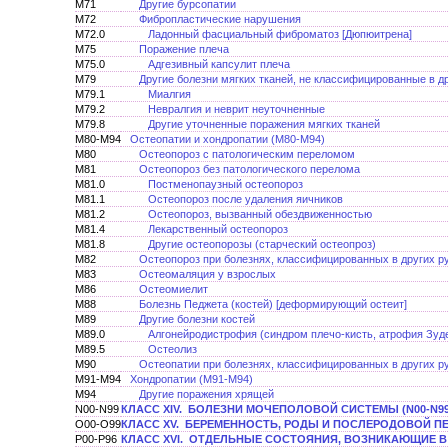
M71
Другие бурсопатии
M72
Фибропластические нарушения
M72.0
Ладонный фасциальный фиброматоз [Дюпюитрена]
M75
Поражение плеча
M75.0
Адгезивный капсулит плеча
M79
Другие болезни мягких тканей, не классифицированные в д
M79.1
Миалгия
M79.2
Невралгия и неврит неуточненные
M79.8
Другие уточненные поражения мягких тканей
M80-M94
Остеопатии и хондропатии (M80-M94)
M80
Остеопороз с патологическим переломом
M81
Остеопороз без патологического перелома
M81.0
Постменопаузный остеопороз
M81.1
Остеопороз после удаления яичников
M81.2
Остеопороз, вызванный обездвиженностью
M81.4
Лекарственный остеопороз
M81.8
Другие остеопорозы (старческий остеопроз)
M82
Остеопороз при болезнях, классифицированных в других р
M83
Остеомаляция у взрослых
M86
Остеомиелит
M88
Болезнь Педжета (костей) [деформирующий остеит]
M89
Другие болезни костей
M89.0
Алгонейродистрофия (синдром плечо-кисть, атрофия Зуд
M89.5
Остеолиз
M90
Остеопатии при болезнях, классифицированных в других р
M91-M94
Хондропатии (M91-M94)
M94
Другие поражения хрящей
N00-N99
КЛАСС XIV. БОЛЕЗНИ МОЧЕПОЛОВОЙ СИСТЕМЫ (N00-N99
O00-O99
КЛАСС XV. БЕРЕМЕННОСТЬ, РОДЫ И ПОСЛЕРОДОВОЙ ПЕР
P00-P96
КЛАСС ХVI. ОТДЕЛЬНЫЕ СОСТОЯНИЯ, ВОЗНИКАЮЩИЕ В 