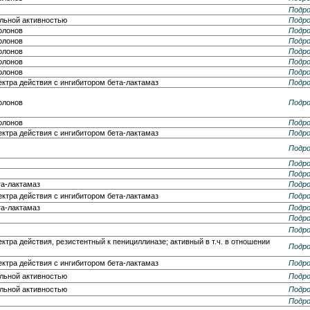
Подро
льной активностью
Подро
олонов
Подро
олонов
Подро
олонов
Подро
олонов
Подро
олонов
Подро
ктра действия с ингибитором бета-лактамаз
Подро
олонов
Подро
олонов
Подро
ктра действия с ингибитором бета-лактамаз
Подро
Подро
Подро
Подро
та-лактамаз
Подро
ктра действия с ингибитором бета-лактамаз
Подро
та-лактамаз
Подро
Подро
Подро
ктра действия, резистентный к пенициллиназе; активный в т.ч. в отношении
Подро
ктра действия с ингибитором бета-лактамаз
Подро
льной активностью
Подро
льной активностью
Подро
Подро