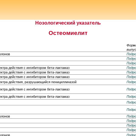
Нозологический указатель
Остеомиелит
Форм
выпус
олонов
Подро
Подро
Подро
ктра действия с ингибитором бета-лактамаз
Подро
ктра действия с ингибитором бета-лактамаз
Подро
ктра действия с ингибитором бета-лактамаз
Подро
ектра действия, разрушающийся пенициллиназой
Подро
ктра действия с ингибитором бета-лактамаз
Подро
ктра действия с ингибитором бета-лактамаз
Подро
Подро
Подро
олонов
Подро
Подро
Подро
Подро
олонов
Подро