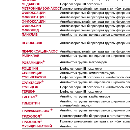
МЕДАКСОН
Цефалоспорин III поколения
МЕТРОНИДАЗОЛ-АКОС
Противопротозойный препарат с антибактериа
ОФЛОКСАЦИН
Антибактериальный препарат группы фторхин
ОФЛОКСАЦИН
Антибактериальный препарат группы фторхин
ОФЛОКСАЦИН
Антибактериальный препарат группы фторхин
ОФЛОКСИН
Антибактериальный препарат группы фторхин
ОФЛОЦИД
Антибактериальный препарат группы фторхин
ПАНКЛАВ
Антибиотик группы пенициллинов широкого спе
ПЕЛОКС-400
Антибактериальный препарат группы фторхин
ПЕФЛОКСАЦИН-АКОС
Антибактериальный препарат группы фторхин
РАПИКЛАВ
Антибиотик группы пенициллинов широкого спе
®
Антибиотик группы макролидов
РОВАМИЦИН
РОЦЕФИН
Цефалоспорин III поколения
СЕЛЕМИЦИН
Антибиотик группы аминогликозидов
СУЛЬПЕРАЗОН
Цефалоспорин III поколения с ингибитором бе
®
Антибиотик группы пенициллинов широкого спе
СУЛЬТАСИН
СУЛЬЦЕФ
Цефалоспорин III поколения с ингибитором бе
ТЕРЦЕФ
Цефалоспорин III поколения
®
Антибиотик группы карбапенемов
ТИЕНАМ
Антибиотик группы пенициллинов широкого спе
ТИМЕНТИН
синегнойной палочки
®
Антибиотик группы пенициллинов широкого спе
ТРИФАМОКС ИБЛ
®
Противопротозойный препарат с антибактериа
ТРИХОПОЛ
®
Противопротозойный препарат с антибактериа
ТРИХОПОЛ
ФУЗИДИН-НАТРИЙ
Антибиотик