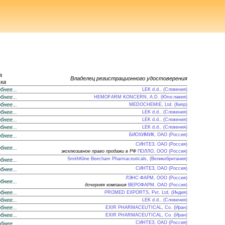
а
Владелец регистрационного удостоверения
ка
бнее...
LEK d.d., (Словения)
бнее...
HEMOFARM KONCERN, A.D. (Югославия)
бнее...
MEDOCHEMIE, Ltd. (Кипр)
бнее...
LEK d.d., (Словения)
бнее...
LEK d.d., (Словения)
бнее...
LEK d.d., (Словения)
БИОХИМИК, ОАО (Россия)
бнее...
СИНТЕЗ, ОАО (Россия)
бнее...
эксклюзивное право продажи в РФ
ПОЛЛО, ООО (Россия)
SmithKline Beecham Pharmaceuticals, (Великобритания)
бнее...
СИНТЕЗ, ОАО (Россия)
бнее...
ЛЭНС-ФАРМ, ООО (Россия)
бнее...
дочерняя компания
ВЕРОФАРМ, ОАО (Россия)
бнее...
PROMED EXPORTS, Pvt. Ltd. (Индия)
бнее...
LEK d.d., (Словения)
бнее...
EXIR PHARMACEUTICAL, Co. (Иран)
бнее...
EXIR PHARMACEUTICAL, Co. (Иран)
СИНТЕЗ, ОАО (Россия)
бнее...