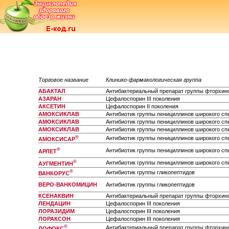
Торговое название
Клинико-фармакологическая группа
АБАКТАЛ
Антибактериальный препарат группы фторхин
АЗАРАН
Цефалоспорин III поколения
АКСЕТИН
Цефалоспорин II поколения
АМОКСИКЛАВ
Антибиотик группы пенициллинов широкого спе
АМОКСИКЛАВ
Антибиотик группы пенициллинов широкого спе
АМОКСИКЛАВ
Антибиотик группы пенициллинов широкого спе
®
Антибиотик группы пенициллинов широкого сп
АМОКСИСАР
®
Антибиотик группы пенициллинов широкого спе
АРЛЕТ
®
Антибиотик группы пенициллинов широкого спе
АУГМЕНТИН
®
Антибиотик группы гликопептидов
ВАНКОРУС
ВЕРО-ВАНКОМИЦИН
Антибиотик группы гликопептидов
КСЕНАКВИН
Антибактериальный препарат группы фторхин
ЛЕНДАЦИН
Цефалоспорин III поколения
ЛОРАЗИДИМ
Цефалоспорин III поколения
ЛОРАКСОН
Цефалоспорин III поколения
®
Антибактериальный препарат группы фторхин
ЛОФОКС