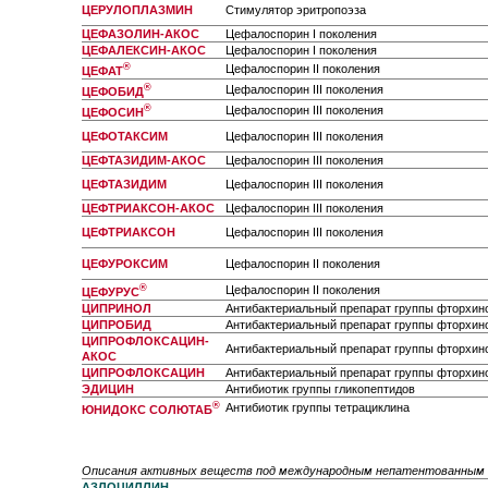
ЦЕРУЛОПЛАЗМИН
Стимулятор эритропоэза
ЦЕФАЗОЛИН-АКОС
Цефалоспорин I поколения
ЦЕФАЛЕКСИН-АКОС
Цефалоспорин I поколения
®
Цефалоспорин II поколения
ЦЕФАТ
®
Цефалоспорин III поколения
ЦЕФОБИД
®
Цефалоспорин III поколения
ЦЕФОСИН
ЦЕФОТАКСИМ
Цефалоспорин III поколения
ЦЕФТАЗИДИМ-АКОС
Цефалоспорин III поколения
ЦЕФТАЗИДИМ
Цефалоспорин III поколения
ЦЕФТРИАКСОН-АКОС
Цефалоспорин III поколения
ЦЕФТРИАКСОН
Цефалоспорин III поколения
ЦЕФУРОКСИМ
Цефалоспорин II поколения
®
Цефалоспорин II поколения
ЦЕФУРУС
ЦИПРИНОЛ
Антибактериальный препарат группы фторхин
ЦИПРОБИД
Антибактериальный препарат группы фторхин
ЦИПРОФЛОКСАЦИН-
Антибактериальный препарат группы фторхин
АКОС
ЦИПРОФЛОКСАЦИН
Антибактериальный препарат группы фторхин
ЭДИЦИН
Антибиотик группы гликопептидов
®
Антибиотик группы тетрациклина
ЮНИДОКС СОЛЮТАБ
Описания активных веществ под международным непатентованным
АЗЛОЦИЛЛИН