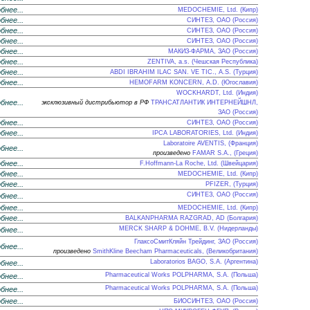
бнее...
MEDOCHEMIE, Ltd. (Кипр)
бнее...
СИНТЕЗ, ОАО (Россия)
бнее...
СИНТЕЗ, ОАО (Россия)
бнее...
СИНТЕЗ, ОАО (Россия)
бнее...
МАКИЗ-ФАРМА, ЗАО (Россия)
бнее...
ZENTIVA, a.s. (Чешская Республика)
бнее...
ABDI IBRAHIM ILAC SAN. VE TIC., A.S. (Турция)
бнее...
HEMOFARM KONCERN, A.D. (Югославия)
WOCKHARDT, Ltd. (Индия)
бнее...
эксклюзивный дистрибьютор в РФ
ТРАНСАТЛАНТИК ИНТЕРНЕЙШНЛ,
ЗАО (Россия)
бнее...
СИНТЕЗ, ОАО (Россия)
бнее...
IPCA LABORATORIES, Ltd. (Индия)
Laboratoire AVENTIS, (Франция)
бнее...
произведено
FAMAR S.A., (Греция)
бнее...
F.Hoffmann-La Roche, Ltd. (Швейцария)
бнее...
MEDOCHEMIE, Ltd. (Кипр)
бнее...
PFIZER, (Турция)
СИНТЕЗ, ОАО (Россия)
бнее...
бнее...
MEDOCHEMIE, Ltd. (Кипр)
бнее...
BALKANPHARMA RAZGRAD, AD (Болгария)
MERCK SHARP & DOHME, B.V. (Нидерланды)
бнее...
ГлаксоСмитКляйн Трейдинг, ЗАО (Россия)
бнее...
произведено
SmithKline Beecham Pharmaceuticals, (Великобритания)
Laboratorios BAGO, S.A. (Аргентина)
бнее...
Pharmaceutical Works POLPHARMA, S.A. (Польша)
бнее...
Pharmaceutical Works POLPHARMA, S.A. (Польша)
бнее...
бнее...
БИОСИНТЕЗ, ОАО (Россия)