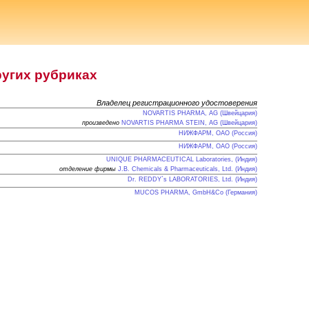
ругих рубриках
Владелец регистрационного удостоверения
NOVARTIS PHARMA, AG (Швейцария)
произведено
NOVARTIS PHARMA STEIN, AG (Швейцария)
НИЖФАРМ, ОАО (Россия)
НИЖФАРМ, ОАО (Россия)
UNIQUE PHARMACEUTICAL Laboratories, (Индия)
отделение фирмы
J.B. Chemicals & Pharmaceuticals, Ltd. (Индия)
Dr. REDDY`s LABORATORIES, Ltd. (Индия)
MUCOS PHARMA, GmbH&Co (Германия)