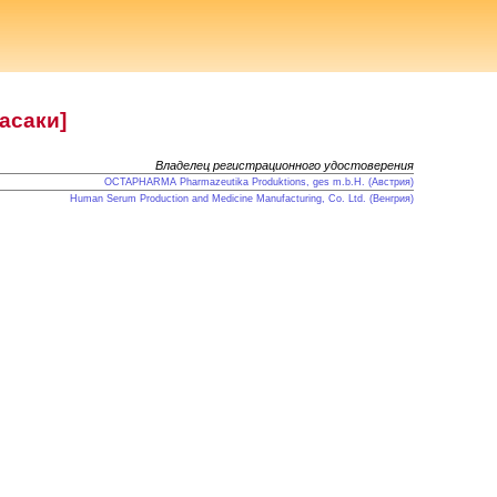
асаки]
Владелец регистрационного удостоверения
OCTAPHARMA Pharmazeutika Produktions, ges m.b.H. (Австрия)
Human Serum Production and Medicine Manufacturing, Co. Ltd. (Венгрия)