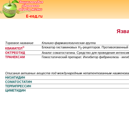
Язв
Торговое название
Клинико-фармакологическая группа
Блокатор гистаминовых Н
-рецепторов. Противоязвенный
®
КВАМАТЕЛ
2
ОКТРЕОТИД
Аналог соматостатина. Средство для проведения интенсив
ТРАНЕКСАМ
Гемостатический препарат. Ингибитор фибринолиза - инги
Описания активных веществ под международным непатентованным наименов
НИЗАТИДИН
СОМАТОСТАТИН
ТЕРЛИПРЕССИН
ЦИМЕТИДИН