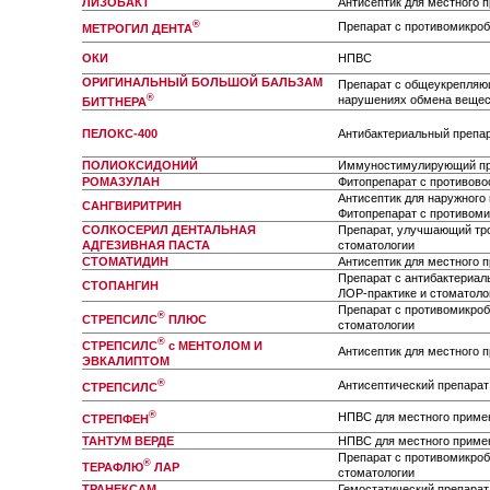
ЛИЗОБАКТ
Антисептик для местного 
®
Препарат с противомикроб
МЕТРОГИЛ ДЕНТА
ОКИ
НПВС
ОРИГИНАЛЬНЫЙ БОЛЬШОЙ БАЛЬЗАМ
Препарат с общеукрепляю
®
нарушениях обмена вещес
БИТТНЕРА
ПЕЛОКС-400
Антибактериальный препа
ПОЛИОКСИДОНИЙ
Иммуностимулирующий пр
РОМАЗУЛАН
Фитопрепарат с противов
Антисептик для наружного
САНГВИРИТРИН
Фитопрепарат с противом
СОЛКОСЕРИЛ ДЕНТАЛЬНАЯ
Препарат, улучшающий тро
АДГЕЗИВНАЯ ПАСТА
стоматологии
СТОМАТИДИН
Антисептик для местного 
Препарат с антибактериал
СТОПАНГИН
ЛОР-практике и стоматоло
Препарат с противомикро
®
СТРЕПСИЛС
ПЛЮС
стоматологии
®
СТРЕПСИЛС
с МЕНТОЛОМ И
Антисептик для местного 
ЭВКАЛИПТОМ
®
Антисептический препарат
СТРЕПСИЛС
®
НПВС для местного примен
СТРЕПФЕН
ТАНТУМ ВЕРДЕ
НПВС для местного примен
Препарат с противомикро
®
ТЕРАФЛЮ
ЛАР
стоматологии
ТРАНЕКСАМ
Гемостатический препарат