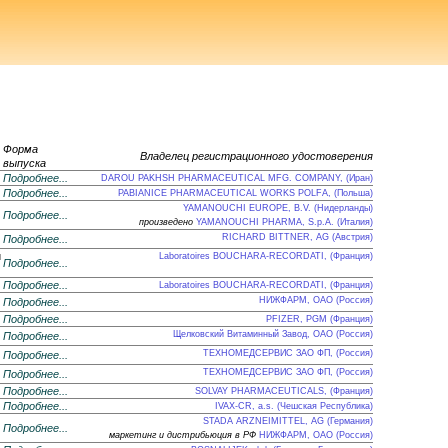
Форма
Владелец регистрационного удостоверения
выпуска
Подробнее...
DAROU PAKHSH PHARMACEUTICAL MFG. COMPANY, (Иран)
Подробнее...
PABIANICE PHARMACEUTICAL WORKS POLFA, (Польша)
YAMANOUCHI EUROPE, B.V. (Нидерланды)
Подробнее...
произведено
YAMANOUCHI PHARMA, S.p.A. (Италия)
RICHARD BITTNER, AG (Австрия)
Подробнее...
и
Laboratoires BOUCHARA-RECORDATI, (Франция)
Подробнее...
Подробнее...
Laboratoires BOUCHARA-RECORDATI, (Франция)
НИЖФАРМ, ОАО (Россия)
Подробнее...
Подробнее...
PFIZER, PGM (Франция)
Щелковский Витаминный Завод, ОАО (Россия)
Подробнее...
ТЕХНОМЕДСЕРВИС ЗАО ФП, (Россия)
Подробнее...
ТЕХНОМЕДСЕРВИС ЗАО ФП, (Россия)
Подробнее...
Подробнее...
SOLVAY PHARMACEUTICALS, (Франция)
Подробнее...
IVAX-CR, a.s. (Чешская Республика)
STADA ARZNEIMITTEL, AG (Германия)
Подробнее...
маркетинг и дистрибьюция в РФ
НИЖФАРМ, ОАО (Россия)