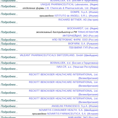
Подробнее...
BOSNALIJEK, d.d. (Босния и Герцеговина)
UNIQUE PHARMACEUTICAL Laboratories, (Индия)
Подробнее...
отделение фирмы
J.B. Chemicals & Pharmaceuticals, Ltd. (Индия)
DOMPE, S.p.A. (Италия)
Подробнее...
произведено
ISTITUTO de ANGELI, S.R.L. (Италия)
RICHARD BITTNER, AG (Австрия)
Подробнее...
WOCKHARDT, Ltd. (Индия)
Подробнее...
эксклюзивный дистрибьютор в РФ
ТРАНСАТЛАНТИК
ИНТЕРНЕЙШНЛ, ЗАО (Россия)
Подробнее...
НПО ПЕТРОВАКС ФАРМ, ООО (Россия)
Подробнее...
BIOFARM, S.A. (Румыния)
ПЭЗ ВИЛАР, ГУП (Россия)
Подробнее...
VALEANT PHARMACEUTICALS SWITZERLAND, GmbH (Швейцария)
Подробнее...
Подробнее...
BOSNALIJEK, d.d. (Босния и Герцеговина)
IVAX-CR, a.s. (Чешская Республика)
Подробнее...
RECKITT BENCKISER HEALTHCARE INTERNATIONAL, Ltd.
Подробнее...
(Великобритания)
RECKITT BENCKISER HEALTHCARE INTERNATIONAL, Ltd.
Подробнее...
(Великобритания)
RECKITT BENCKISER HEALTHCARE INTERNATIONAL, Ltd.
Подробнее...
(Великобритания)
RECKITT BENCKISER HEALTHCARE INTERNATIONAL, Ltd.
Подробнее...
(Великобритания)
Подробнее...
ANGELINI FRANCESCO, S.p.A. (Италия)
NOVARTIS CONSUMER HEALTH, S.A. (Швейцария)
Подробнее...
произведено
NOVARTIS FARMACEUTICA, S.A. (Испания)
Подробнее...
МИР-ФАРМ, ЗАО (Россия)