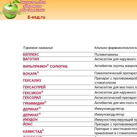
Торговое название
Клинико-фармакологическ
БЕПЛЕКС
Поливитамины
ВАГОТИЛ
Антисептик для наружного
®
Антибиотик группы макрол
ВИЛЬПРАФЕН
СОЛЮТАБ
®
Гомеопатический препарат
ВОКАРА
Препарат с противомикроб
ГЕКСАЛИЗ
стоматологии
ГЕКСАСПРЕЙ
Антисептик для местного 
®
Антисептик для наружного
ГЕКСИКОН
ГЕКСОРАЛ
Антисептический препарат
®
Антибиотик для местного 
ГРАММИДИН
®
Иммуномодулятор
ДЕРИНАТ
®
Иммуномодулятор
ДЕРИНАТ
ИМУДОН
Иммуностимулирующий пре
ЙОКС
Препарат с противомикроб
Препарат с местноанесте
®
КАМИСТАД
применения в стоматологи