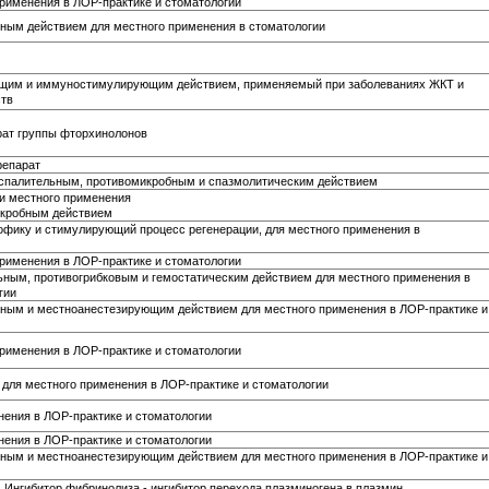
применения в ЛОР-практике и стоматологии
ным действием для местного применения в стоматологии
щим и иммуностимулирующим действием, применяемый при заболеваниях ЖКТ и
тв
рат группы фторхинолонов
епарат
оспалительным, противомикробным и спазмолитическим действием
 и местного применения
икробным действием
фику и стимулирующий процесс регенерации, для местного применения в
применения в ЛОР-практике и стоматологии
ьным, противогрибковым и гемостатическим действием для местного применения в
гии
бным и местноанестезирующим действием для местного применения в ЛОР-практике и
применения в ЛОР-практике и стоматологии
 для местного применения в ЛОР-практике и стоматологии
ения в ЛОР-практике и стоматологии
ения в ЛОР-практике и стоматологии
бным и местноанестезирующим действием для местного применения в ЛОР-практике и
. Ингибитор фибринолиза - ингибитор перехода плазминогена в плазмин