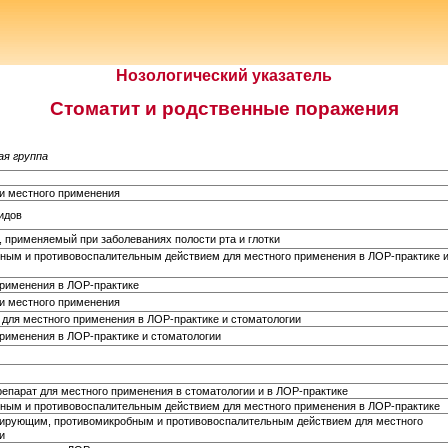
Нозологический указатель
Стоматит и родственные поражения
ая группа
 и местного применения
идов
, применяемый при заболеваниях полости рта и глотки
ным и противовоспалительным действием для местного применения в ЛОР-практике 
применения в ЛОР-практике
 и местного применения
 для местного применения в ЛОР-практике и стоматологии
применения в ЛОР-практике и стоматологии
парат для местного применения в стоматологии и в ЛОР-практике
ным и противовоспалительным действием для местного применения в ЛОР-практике
зирующим, противомикробным и противовоспалительным действием для местного
и