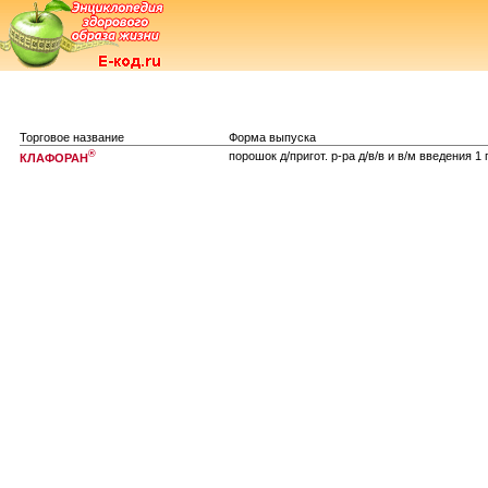
Торговое название
Форма выпуска
®
порошок д/пригот. р-ра д/в/в и в/м введения 1 г
КЛАФОРАН