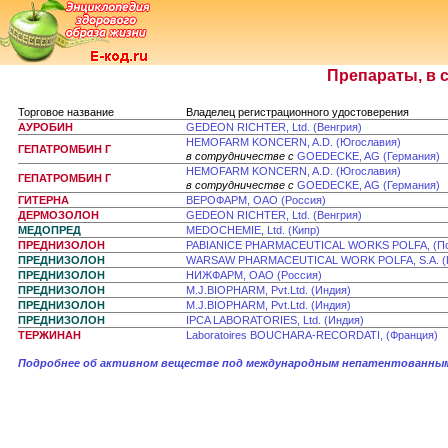
Препараты, в 
Торговое название
Владелец регистрационного удостоверения
АУРОБИН
GEDEON RICHTER, Ltd. (Венгрия)
HEMOFARM KONCERN, A.D. (Югославия)
ГЕПАТРОМБИН Г
в сотрудничестве с
GOEDECKE, AG (Германия)
HEMOFARM KONCERN, A.D. (Югославия)
ГЕПАТРОМБИН Г
в сотрудничестве с
GOEDECKE, AG (Германия)
ГИТЕРНА
ВЕРОФАРМ, ОАО (Россия)
ДЕРМОЗОЛОН
GEDEON RICHTER, Ltd. (Венгрия)
МЕДОПРЕД
MEDOCHEMIE, Ltd. (Кипр)
ПРЕДНИЗОЛОН
PABIANICE PHARMACEUTICAL WORKS POLFA, (П
ПРЕДНИЗОЛОН
WARSAW PHARMACEUTICAL WORK POLFA, S.A. (
ПРЕДНИЗОЛОН
НИЖФАРМ, ОАО (Россия)
ПРЕДНИЗОЛОН
M.J.BIOPHARM, Pvt.Ltd. (Индия)
ПРЕДНИЗОЛОН
M.J.BIOPHARM, Pvt.Ltd. (Индия)
ПРЕДНИЗОЛОН
IPCA LABORATORIES, Ltd. (Индия)
ТЕРЖИНАН
Laboratoires BOUCHARA-RECORDATI, (Франция)
Подробнее об активном веществе под международным непатентованным