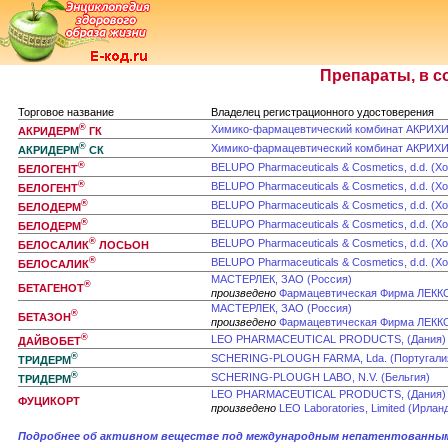
Препараты, в с
Торговое название
Владелец регистрационного удостоверения
®
Химико-фармацевтический комбинат АКРИХИ
АКРИДЕРМ
ГК
®
Химико-фармацевтический комбинат АКРИХИ
АКРИДЕРМ
СК
®
BELUPO Pharmaceuticals & Cosmetics, d.d. (Х
БЕЛОГЕНТ
®
BELUPO Pharmaceuticals & Cosmetics, d.d. (Х
БЕЛОГЕНТ
®
BELUPO Pharmaceuticals & Cosmetics, d.d. (Х
БЕЛОДЕРМ
®
BELUPO Pharmaceuticals & Cosmetics, d.d. (Х
БЕЛОДЕРМ
®
BELUPO Pharmaceuticals & Cosmetics, d.d. (Х
БЕЛОСАЛИК
ЛОСЬОН
®
BELUPO Pharmaceuticals & Cosmetics, d.d. (Х
БЕЛОСАЛИК
МАСТЕРЛЕК, ЗАО (Россия)
®
БЕТАГЕНОТ
произведено
Фармацевтическая Фирма ЛЕККО
МАСТЕРЛЕК, ЗАО (Россия)
®
БЕТАЗОН
произведено
Фармацевтическая Фирма ЛЕККО
®
LEO PHARMACEUTICAL PRODUCTS, (Дания)
ДАЙВОБЕТ
®
SCHERING-PLOUGH FARMA, Lda. (Португали
ТРИДЕРМ
®
SCHERING-PLOUGH LABO, N.V. (Бельгия)
ТРИДЕРМ
LEO PHARMACEUTICAL PRODUCTS, (Дания)
ФУЦИКОРТ
произведено
LEO Laboratories, Limited (Ирлан
Подробнее об активном веществе под международным непатентованны