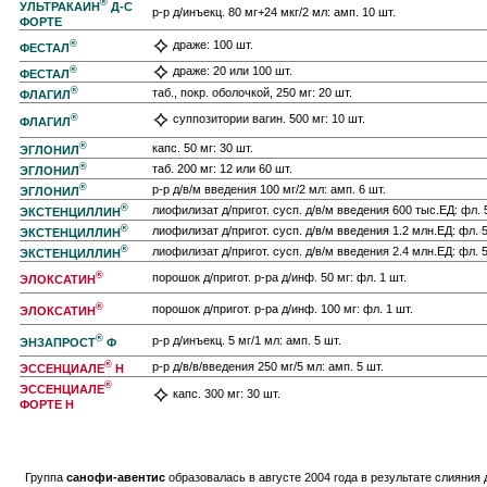
®
УЛЬТРАКАИН
Д-С
р-р д/инъекц. 80 мг+24 мкг/2 мл: амп. 10 шт.
ФОРТЕ
®
драже: 100 шт.
ФЕСТАЛ
®
драже: 20 или 100 шт.
ФЕСТАЛ
®
таб., покр. оболочкой, 250 мг: 20 шт.
ФЛАГИЛ
®
суппозитории вагин. 500 мг: 10 шт.
ФЛАГИЛ
®
капс. 50 мг: 30 шт.
ЭГЛОНИЛ
®
таб. 200 мг: 12 или 60 шт.
ЭГЛОНИЛ
®
р-р д/в/м введения 100 мг/2 мл: амп. 6 шт.
ЭГЛОНИЛ
®
лиофилизат д/пригот. сусп. д/в/м введения 600 тыс.ЕД: фл. 
ЭКСТЕНЦИЛЛИН
®
лиофилизат д/пригот. сусп. д/в/м введения 1.2 млн.ЕД: фл. 5
ЭКСТЕНЦИЛЛИН
®
лиофилизат д/пригот. сусп. д/в/м введения 2.4 млн.ЕД: фл. 5
ЭКСТЕНЦИЛЛИН
®
порошок д/пригот. р-ра д/инф. 50 мг: фл. 1 шт.
ЭЛОКСАТИН
®
порошок д/пригот. р-ра д/инф. 100 мг: фл. 1 шт.
ЭЛОКСАТИН
®
р-р д/инъекц. 5 мг/1 мл: амп. 5 шт.
ЭНЗАПРОСТ
Ф
®
р-р д/в/в/введения 250 мг/5 мл: амп. 5 шт.
ЭССЕНЦИАЛЕ
Н
®
ЭССЕНЦИАЛЕ
капс. 300 мг: 30 шт.
ФОРТЕ Н
Группа
санофи-авентис
образовалась в августе 2004 года в результате слияни