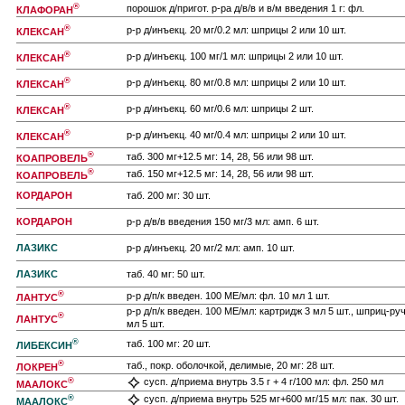
®
порошок д/пригот. р-ра д/в/в и в/м введения 1 г: фл.
КЛАФОРАН
®
р-р д/инъекц. 20 мг/0.2 мл: шприцы 2 или 10 шт.
КЛЕКСАН
®
р-р д/инъекц. 100 мг/1 мл: шприцы 2 или 10 шт.
КЛЕКСАН
®
р-р д/инъекц. 80 мг/0.8 мл: шприцы 2 или 10 шт.
КЛЕКСАН
®
р-р д/инъекц. 60 мг/0.6 мл: шприцы 2 шт.
КЛЕКСАН
®
р-р д/инъекц. 40 мг/0.4 мл: шприцы 2 или 10 шт.
КЛЕКСАН
®
таб. 300 мг+12.5 мг: 14, 28, 56 или 98 шт.
КОАПРОВЕЛЬ
®
таб. 150 мг+12.5 мг: 14, 28, 56 или 98 шт.
КОАПРОВЕЛЬ
КОРДАРОН
таб. 200 мг: 30 шт.
КОРДАРОН
р-р д/в/в введения 150 мг/3 мл: амп. 6 шт.
ЛАЗИКС
р-р д/инъекц. 20 мг/2 мл: амп. 10 шт.
ЛАЗИКС
таб. 40 мг: 50 шт.
®
р-р д/п/к введен. 100 МЕ/мл: фл. 10 мл 1 шт.
ЛАНТУС
р-р д/п/к введен. 100 МЕ/мл: картридж 3 мл 5 шт., шприц-ру
®
ЛАНТУС
мл 5 шт.
®
таб. 100 мг: 20 шт.
ЛИБЕКСИН
®
таб., покр. оболочкой, делимые, 20 мг: 28 шт.
ЛОКРЕН
®
сусп. д/приема внутрь 3.5 г + 4 г/100 мл: фл. 250 мл
МААЛОКС
®
сусп. д/приема внутрь 525 мг+600 мг/15 мл: пак. 30 шт.
МААЛОКС