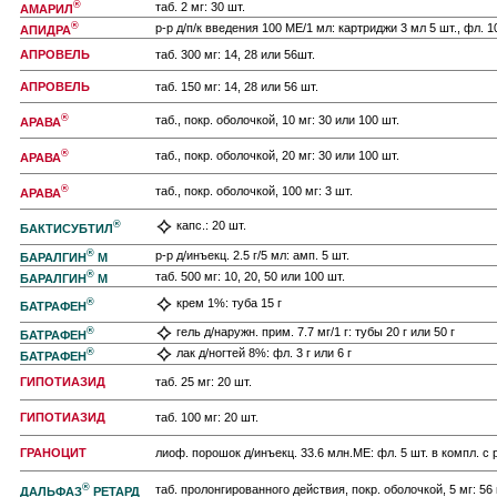
®
таб. 2 мг: 30 шт.
АМАРИЛ
®
р-р д/п/к введения 100 МЕ/1 мл: картриджи 3 мл 5 шт., фл. 1
АПИДРА
АПРОВЕЛЬ
таб. 300 мг: 14, 28 или 56шт.
АПРОВЕЛЬ
таб. 150 мг: 14, 28 или 56 шт.
®
таб., покр. оболочкой, 10 мг: 30 или 100 шт.
АРАВА
®
таб., покр. оболочкой, 20 мг: 30 или 100 шт.
АРАВА
®
таб., покр. оболочкой, 100 мг: 3 шт.
АРАВА
®
капс.: 20 шт.
БАКТИСУБТИЛ
®
р-р д/инъекц. 2.5 г/5 мл: амп. 5 шт.
БАРАЛГИН
М
®
таб. 500 мг: 10, 20, 50 или 100 шт.
БАРАЛГИН
М
®
крем 1%: туба 15 г
БАТРАФЕН
®
гель д/наружн. прим. 7.7 мг/1 г: тубы 20 г или 50 г
БАТРАФЕН
®
лак д/ногтей 8%: фл. 3 г или 6 г
БАТРАФЕН
ГИПОТИАЗИД
таб. 25 мг: 20 шт.
ГИПОТИАЗИД
таб. 100 мг: 20 шт.
ГРАНОЦИТ
лиоф. порошок д/инъекц. 33.6 млн.МЕ: фл. 5 шт. в компл. с
®
таб. пролонгированного действия, покр. оболочкой, 5 мг: 56 
ДАЛЬФАЗ
РЕТАРД