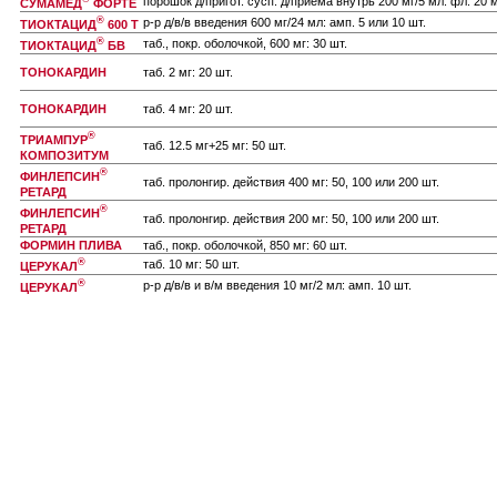
порошок д/пригот. сусп. д/приема внутрь 200 мг/5 мл: фл. 20 
СУМАМЕД
ФОРТЕ
®
р-р д/в/в введения 600 мг/24 мл: амп. 5 или 10 шт.
ТИОКТАЦИД
600 Т
®
таб., покр. оболочкой, 600 мг: 30 шт.
ТИОКТАЦИД
БВ
ТОНОКАРДИН
таб. 2 мг: 20 шт.
ТОНОКАРДИН
таб. 4 мг: 20 шт.
®
ТРИАМПУР
таб. 12.5 мг+25 мг: 50 шт.
КОМПОЗИТУМ
®
ФИНЛЕПСИН
таб. пролонгир. действия 400 мг: 50, 100 или 200 шт.
РЕТАРД
®
ФИНЛЕПСИН
таб. пролонгир. действия 200 мг: 50, 100 или 200 шт.
РЕТАРД
ФОРМИН ПЛИВА
таб., покр. оболочкой, 850 мг: 60 шт.
®
таб. 10 мг: 50 шт.
ЦЕРУКАЛ
®
р-р д/в/в и в/м введения 10 мг/2 мл: амп. 10 шт.
ЦЕРУКАЛ