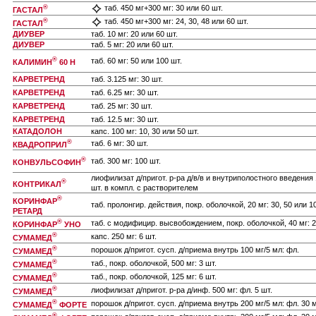
®
таб. 450 мг+300 мг: 30 или 60 шт.
ГАСТАЛ
®
таб. 450 мг+300 мг: 24, 30, 48 или 60 шт.
ГАСТАЛ
ДИУВЕР
таб. 10 мг: 20 или 60 шт.
ДИУВЕР
таб. 5 мг: 20 или 60 шт.
®
таб. 60 мг: 50 или 100 шт.
КАЛИМИН
60 Н
КАРВЕТРЕНД
таб. 3.125 мг: 30 шт.
КАРВЕТРЕНД
таб. 6.25 мг: 30 шт.
КАРВЕТРЕНД
таб. 25 мг: 30 шт.
КАРВЕТРЕНД
таб. 12.5 мг: 30 шт.
КАТАДОЛОН
капс. 100 мг: 10, 30 или 50 шт.
®
таб. 6 мг: 30 шт.
КВАДРОПРИЛ
®
таб. 300 мг: 100 шт.
КОНВУЛЬСОФИН
лиофилизат д/пригот. р-ра д/в/в и внутриполостного введения 
®
КОНТРИКАЛ
шт. в компл. с растворителем
®
КОРИНФАР
таб. пролонгир. действия, покр. оболочкой, 20 мг: 30, 50 или 1
РЕТАРД
®
таб. с модифицир. высвобождением, покр. оболочкой, 40 мг: 20
КОРИНФАР
УНО
®
капс. 250 мг: 6 шт.
СУМАМЕД
®
порошок д/пригот. сусп. д/приема внутрь 100 мг/5 мл: фл.
СУМАМЕД
®
таб., покр. оболочкой, 500 мг: 3 шт.
СУМАМЕД
®
таб., покр. оболочкой, 125 мг: 6 шт.
СУМАМЕД
®
лиофилизат д/пригот. р-ра д/инф. 500 мг: фл. 5 шт.
СУМАМЕД
®
порошок д/пригот. сусп. д/приема внутрь 200 мг/5 мл: фл. 30 
СУМАМЕД
ФОРТЕ
®