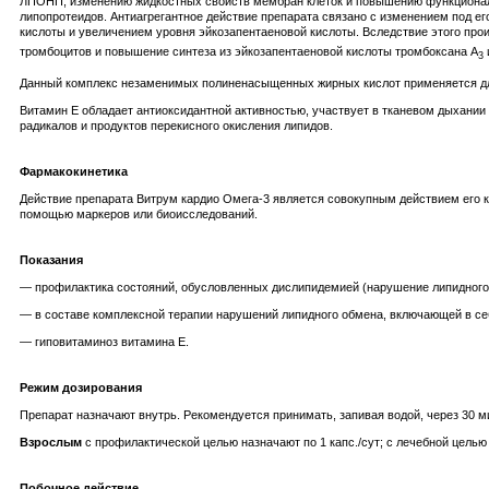
ЛПОНП, изменению жидкостных свойств мембран клеток и повышению функционал
липопротеидов. Антиагрегантное действие препарата связано с изменением под е
кислоты и увеличением уровня эйкозапентаеновой кислоты. Вследствие этого про
тромбоцитов и повышение синтеза из эйкозапентаеновой кислоты тромбоксана A
3
Данный комплекс незаменимых полиненасыщенных жирных кислот применяется для
Витамин Е обладает антиоксидантной активностью, участвует в тканевом дыхании
радикалов и продуктов перекисного окисления липидов.
Фармакокинетика
Действие препарата Витрум кардио Омега-3 является совокупным действием его 
помощью маркеров или биоисследований.
Показания
— профилактика состояний, обусловленных дислипидемией (нарушение липидного
— в составе комплексной терапии нарушений липидного обмена, включающей в себя
— гиповитаминоз витамина Е.
Режим дозирования
Препарат назначают внутрь. Рекомендуется принимать, запивая водой, через 30 м
Взрослым
с профилактической целью назначают по 1 капс./сут; с лечебной целью 
Побочное действие