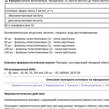
Капсулы
мягкие желатиновые, прозрачные, от светло-желтого до темно-желтог
этиловые эфиры омега-3 кислот, в т.ч.:
эйкозапентаеновая кислота
докозагексаеновая кислота
D-α-токоферол (вит. Е)
Вспомогательные вещества:
желатин, глицерол, вода дистиллированная.
30 шт. - флаконы полиэтиленовые (1) - пачки картонные.
60 шт. - флаконы полиэтиленовые (1) - пачки картонные.
75 шт. - флаконы полиэтиленовые (1) - пачки картонные.
100 шт. - флаконы полиэтиленовые (1) - пачки картонные.
120 шт. - флаконы полиэтиленовые (1) - пачки картонные.
Клинико-фармакологическая группа:
Препарат, регулирующий липидный обмен
Регистрационные №№:
капс.: 30, 60, 75, 100 или 120 шт. - ЛС-000548, 29.07.05
Описание препарата основано на официально
Фармакологическое действие
|
Фармакокинетика
|
Показания
|
Режим дозирования
|
Поб
Фармакологическое действие
Комбинированный препарат, содержащий полиненасыщенные жирные кислоты семейс
Оказывает терапевтическое действие при нарушениях липидного обмена, обусло