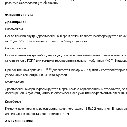
развития железодефицитной анемии.
Фармакокинетика
Дроспиренон
Всасывание
После приема внутрь дроспиренон быстро и почти полностью абсорбируется из ЖК
от 76 до 85%. Прием пищи не влияет на биодоступность.
Распределение
После приема внутрь наблюдается двухфазное снижение концентрации препарата 
связывается с ГСПГ или кортикостероид-связывающим глобулином (КСГ). Индуци
max
При постоянном приеме C
достигается между 4 и 7 днями и составляет приб
ss
увеличения концентрации не наблюдается.
Метаболизм
Дроспиренон биотрансформируется в организме с образованием метаболитов, бол
дроспиренон-3-сульфат, которые образуются без участия изоферментов системы 
Выведение
Клиренс дроспиренона из сыворотки крови составляет 1.5±0.2 мл/мин/кг. В неизме
для метаболитов составляет примерно 40 ч.
Этинилэстрадиол