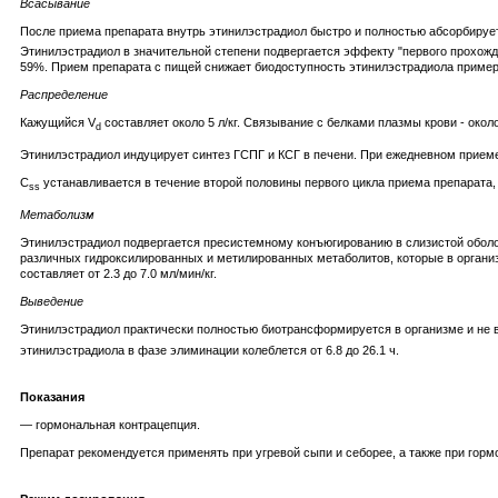
Всасывание
После приема препарата внутрь этинилэстрадиол быстро и полностью абсорбируетс
Этинилэстрадиол в значительной степени подвергается эффекту "первого прохожд
59%. Прием препарата с пищей снижает биодоступность этинилэстрадиола пример
Распределение
Кажущийся V
составляет около 5 л/кг. Связывание с белками плазмы крови - окол
d
Этинилэстрадиол индуцирует синтез ГСПГ и КСГ в печени. При ежедневном приеме
C
устанавливается в течение второй половины первого цикла приема препарата, 
ss
Метаболизм
Этинилэстрадиол подвергается пресистемному конъюгированию в слизистой оболо
различных гидроксилированных и метилированных метаболитов, которые в организ
составляет от 2.3 до 7.0 мл/мин/кг.
Выведение
Этинилэстрадиол практически полностью биотрансформируется в организме и не 
этинилэстрадиола в фазе элиминации колеблется от 6.8 до 26.1 ч.
Показания
— гормональная контрацепция.
Препарат рекомендуется применять при угревой сыпи и себорее, а также при горм