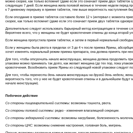
можно скорее, как только вспомнит (даже если это означает прием двух таблето
следующих 7 дней. Если женщина жила половой жизнью в течение недели перед пр
к 7-дневному перерыву в приеме таблеток, тем выше вероятность наступления бе
Если опоздание в приеме таблеток составило более 12 ч (интервал с момента при
скорее, как только вспомнит (даже если это означает прием двух таблеток однов
Дополнительно следует использовать барьерный метод контрацепции в течение след
Вероятнее всего, что у женщины не будет кровотечения отмены до конца второй 
Если женщина пропустила прием таблетки, и затем в первый нормальный свободны
Если у женщины была рвота в пределах от 3 до 4 ч после приема Ярины, абсорбц
хочет изменять нормальный режим приема препарата, она должна принять при необ
Для того, чтобы
отсрочить начало менструации
, женщина должна продолжить при
упаковки можно принимать так долго, как желает женщина (до тех пор, пока упак
кровотечения. Возобновить прием Ярины из следующей новой упаковки следует по
Для того, чтобы
перенести день начала менструации на другой день недели
, жен
вероятность того, что у нее не будет кровотечения отмены и в дальнейшем будут
начало менструации).
Побочное действие
Со стороны пищеварительной системы:
возможны тошнота, рвота.
Со стороны половой системы:
редко - изменения влагалищной секреции.
Со стороны эндокринной системы:
возможны нагрубание, болезненность молочных
Со стороны ЦНС:
возможны снижение настроения, головная боль, мигрень.
Прочие:
возможны различные кожные реакции, плохая переносимость контактных ли