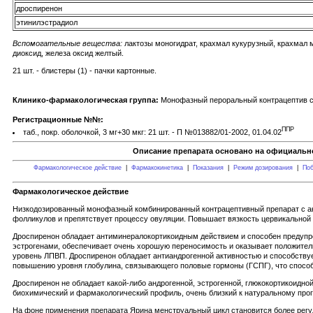
дроспиренон
этинилэстрадиол
Вспомогательные вещества:
лактозы моногидрат, крахмал кукурузный, крахмал 
диоксид, железа оксид желтый.
21 шт. - блистеры (1) - пачки картонные.
Клинико-фармакологическая группа:
Монофазный пероральный контрацептив 
Регистрационные №№:
ППР
таб., покр. оболочкой, 3 мг+30 мкг: 21 шт. - П №013882/01-2002, 01.04.02
Описание препарата основано на официально
Фармакологическое действие
|
Фармакокинетика
|
Показания
|
Режим дозирования
|
Поб
Фармакологическое действие
Низкодозированный монофазный комбинированный контрацептивный препарат с ан
фолликулов и препятствует процессу овуляции. Повышает вязкость цервикальной с
Дроспиренон обладает антиминералокортикоидным действием и способен предупре
эстрогенами, обеспечивает очень хорошую переносимость и оказывает положите
уровень ЛПВП. Дроспиренон обладает антиандрогенной активностью и способству
повышению уровня глобулина, связывающего половые гормоны (ГСПГ), что способ
Дроспиренон не обладает какой-либо андрогенной, эстрогенной, глюкокортикоидн
биохимический и фармакологический профиль, очень близкий к натуральному прог
На фоне применения препарата Ярина менструальный цикл становится более регу