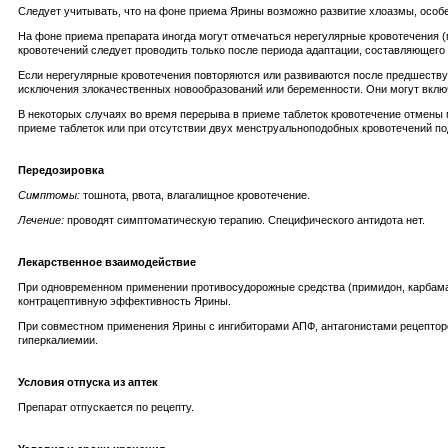
Следует учитывать, что на фоне приема Ярины возможно развитие хлоазмы, особе
На фоне приема препарата иногда могут отмечаться нерегулярные кровотечения 
кровотечений следует проводить только после периода адаптации, составляющего 
Если нерегулярные кровотечения повторяются или развиваются после предшеств
исключения злокачественных новообразований или беременности. Они могут вклю
В некоторых случаях во время перерыва в приеме таблеток кровотечение отмены 
приеме таблеток или при отсутствии двух менструальноподобных кровотечений п
Передозировка
Симптомы:
тошнота, рвота, влагалищное кровотечение.
Лечение:
проводят симптоматическую терапию. Специфического антидота нет.
Лекарственное взаимодействие
При одновременном применении противосудорожные средства (примидон, карбамаз
контрацептивную эффективность Ярины.
При совместном применения Ярины с ингибиторами АПФ, антагонистами рецепторо
гиперкалиемии.
Условия отпуска из аптек
Препарат отпускается по рецепту.