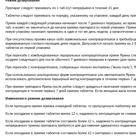
Режим дозирования
Препарат следует принимать по 1 таб./сут непрерывно в течение 21 дня.
Таблетки следует принимать по порядку, указанному на упаковке, каждый день пр
Прием каждой следующей упаковки начинают после 7-дневного перерыва, во время
таб. и может не закончиться до начала приема препарата из новой упаковки. Прие
новую упаковку начинают принимать в один и тот же день недели, а кровотечение 
При
отсутствии приема каких-либо гормональных контрацептивов в предыдущ
маркированную соответствующим днем недели. Допускается начало приема на 2-5 
таблеток из первой упаковки.
При
переходе с комбинированных пероральных контрацептивов
прием Ярины след
позднее следующего дня после обычного 7-дневного перерыва в приеме (для препар
При
переходе с контрацептивов, содержащих только гестагены ("мини-пили")
, 
При
использовании инъекционных форм контрацептивов или имплантата
Ярину 
использовать дополнительно барьерный метод контрацепции в течение первых 7 д
При приеме препарата Ярина
после родов
следует дождаться окончания первого н
контрацепции в течение первых 7 дней приема таблеток. Если женщина жила поло
Изменения в режиме дозирования
Если пропущено время приема очередной таблетки, то
пропущенную таблетку
же
Если опоздание в приеме таблетки менее 12 ч, надежность контрацепции не снижае
Если опоздание в приеме таблеток составило более 12 ч, надежность контрацепции
непрерывного приема препарата требуются для достижения адекватного подавлен
Если опоздание в приеме таблеток составило более 12 ч (интервал с момента при