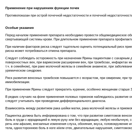
Применение при нарушениях функции почек
Противопоказан при острой почечной недостаточности и почечной недостаточност
Особые указания
Перед началом применения препарата необходимо провести общемедицинское обсл
свертывающей системы крови. При длительном применении препарата профилакти
При наличии факторов риска следует тщательно оценить потенциальный риск прием
риска может потребоваться отмена препарата.
Следует соблюдать осторожность при назначении Ярины пациенткам с сахарным 
поверхностных вен, при варикозном расширении вен, при тромбозах, инфарктах м
т.ч. в семейном), при раке молочной железы в семейном анамнезе, при заболеван
уремическом синдроме.
Риск развития венозных тромбозов повышается с возрастом, при ожирении, при тро
иммобилизации.
При применении Ярины следует прекратить курение, особенно женщинам старше 3
В редких случаях на фоне применения половых гормонов наблюдалось развитие оп
следует учитывать при проведении дифференциального диагноза.
Взаимосвязь между развитием рака шейки матки, рака молочной железы и приемо
Пациентка должна быть информирована о том, что при развитии симптомов венозн
боль в груди с иррадиацией в левую руку или без иррадиации, любую необычную, 
речь или афазию, внезапные изменения слуха, обоняния, вкуса, головокружение и
тела, одностороннюю боль в ноге и/или отек, двигательные нарушения, симптомоко