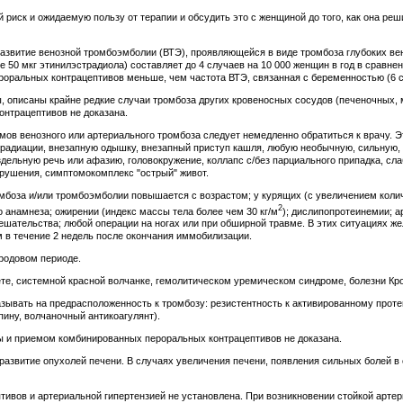
риск и ожидаемую пользу от терапии и обсудить это с женщиной до того, как она реш
звитие венозной тромбоэмболии (ВТЭ), проявляющейся в виде тромбоза глубоких вен
 50 мкг этинилэстрадиола) составляет до 4 случаев на 10 000 женщин в год в сравне
оральных контрацептивов меньше, чем частота ВТЭ, связанная с беременностью (6 с
описаны крайне редкие случаи тромбоза других кровеносных сосудов (печеночных, ме
онтрацептивов не доказана.
мов венозного или артериального тромбоза следует немедленно обратиться к врачу. Э
иррадиации, внезапную одышку, внезапный приступ кашля, любую необычную, сильную, 
дельную речь или афазию, головокружение, коллапс с/без парциального припадка, сла
арушения, симптомокомплекс "острый" живот.
ромбоза и/или тромбоэмболии повышается с возрастом; у курящих (с увеличением кол
2
 анамнеза; ожирении (индекс массы тела более чем 30 кг/м
); дислипопротеинемии; а
ешательства; любой операции на ногах или при обширной травме. В этих ситуациях ж
ем в течение 2 недель после окончания иммобилизации.
родовом периоде.
те, системной красной волчанке, гемолитическом уремическом синдроме, болезни Кро
ывать на предрасположенность к тромбозу: резистентность к активированному протеи
ину, волчаночный антикоагулянт).
ы и приемом комбинированных пероральных контрацептивов не доказана.
азвитие опухолей печени. В случаях увеличения печени, появления сильных болей в
вов и артериальной гипертензией не установлена. При возникновении стойкой артер