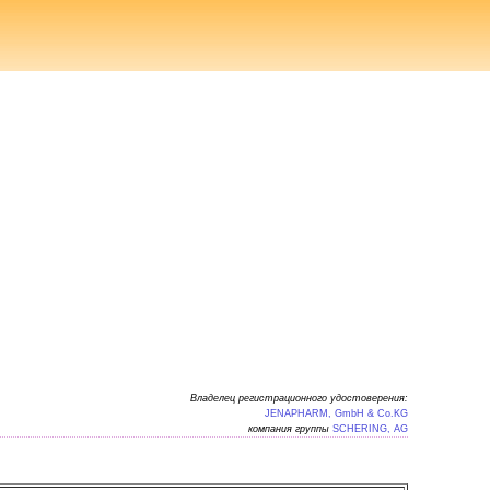
Владелец регистрационного удостоверения:
JENAPHARM, GmbH & Co.KG
компания группы
SCHERING, AG