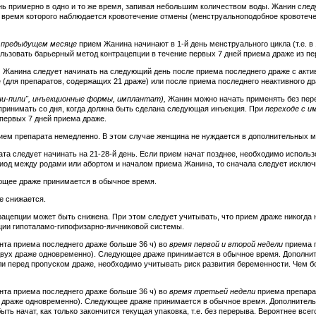
нь примерно в одно и то же время, запивая небольшим количеством воды. Жанин след
 время которого наблюдается кровотечение отмены (менструальноподобное кровотечен
в предыдущем месяце
прием Жанина начинают в 1-й день менструального цикла (т.е. в
ользовать барьерный метод контрацепции в течение первых 7 дней приема драже из пе
 Жанина следует начинать на следующий день после приема последнего драже с акти
(для препаратов, содержащих 21 драже) или после приема последнего неактивного др
ни-пили", инъекционные формы, имплантат),
Жанин можно начать применять без пер
ринимать со дня, когда должна быть сделана следующая инъекция. При
переходе с 
первых 7 дней приема драже.
ем препарата немедленно. В этом случае женщина не нуждается в дополнительных м
та следует начинать на 21-28-й день. Если прием начат позднее, необходимо исполь
риод между родами или абортом и началом приема Жанина, то сначала следует исклю
ющее драже принимается в обычное время.
е снижается.
рацепции может быть снижена. При этом следует учитывать, что прием драже никогда н
ции гипоталамо-гипофизарно-яичниковой системы.
ента приема последнего драже больше 36 ч) во
время первой и второй недели
приема п
м двух драже одновременно). Следующее драже принимается в обычное время. Дополни
и перед пропуском драже, необходимо учитывать риск развития беременности. Чем б
ента приема последнего драже больше 36 ч) во
время третьей недели
приема препарат
ух драже одновременно). Следующее драже принимается в обычное время. Дополнитель
ыть начат, как только закончится текущая упаковка, т.е. без перерыва. Вероятнее все