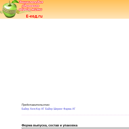
Представительство:
Байер ХелсКэр АГ Байер Шеринг Фарма АГ
Форма выпуска, состав и упаковка