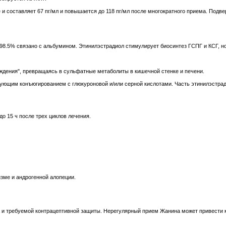
 и составляет 67 пг/мл и повышается до 118 пг/мл после многократного приема. Подв
98.5% связано с альбумином. Этинилэстрадиол стимулирует биосинтез ГСПГ и КСГ, н
ждения", превращаясь в сульфатные метаболиты в кишечной стенке и печени.
ующим конъюгированием с глюкуроновой и/или серной кислотами. Часть этинилэстради
о 15 ч после трех циклов лечения.
зме и андрогенной алопеции.
а и требуемой контрацептивной защиты. Нерегулярный прием Жанина может привести