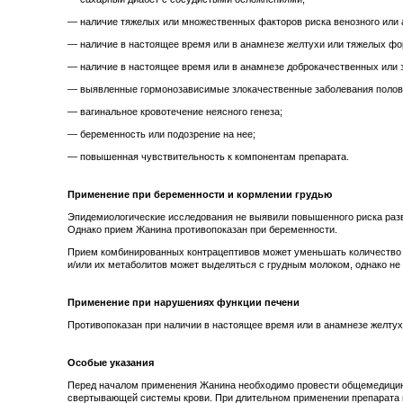
— наличие тяжелых или множественных факторов риска венозного или 
— наличие в настоящее время или в анамнезе желтухи или тяжелых фор
— наличие в настоящее время или в анамнезе доброкачественных или 
— выявленные гормонозависимые злокачественные заболевания половы
— вагинальное кровотечение неясного генеза;
— беременность или подозрение на нее;
— повышенная чувствительность к компонентам препарата.
Применение при беременности и кормлении грудью
Эпидемиологические исследования не выявили повышенного риска разви
Однако прием Жанина противопоказан при беременности.
Прием комбинированных контрацептивов может уменьшать количество г
и/или их метаболитов может выделяться с грудным молоком, однако не
Применение при нарушениях функции печени
Противопоказан при наличии в настоящее время или в анамнезе желтух
Особые указания
Перед началом применения Жанина необходимо провести общемедицинск
свертывающей системы крови. При длительном применении препарата 