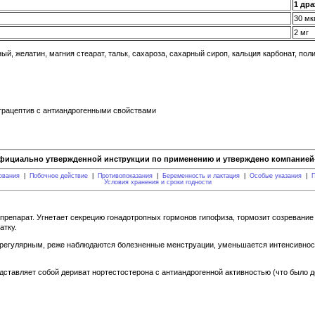
1 др
30 мк
2 мг
, желатин, магния стеарат, тальк, сахароза, сахарный сироп, кальция карбонат, полив
рацептив с антиандрогенными свойствами
фициально утвержденной инструкции по применению и утверждено компанией-
ования
|
Побочное действие
|
Противопоказания
|
Беременность и лактация
|
Особые указания
|
П
Условия хранения и сроки годности
репарат. Угнетает секрецию гонадотропных гормонов гипофиза, тормозит созревание
атку.
регулярным, реже наблюдаются болезненные менструации, уменьшается интенсивност
едставляет собой дериват нортестостерона с антиандрогенной активностью (что было 