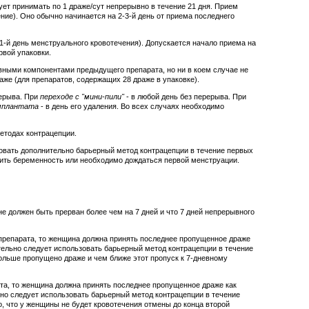
ует принимать по 1 драже/сут непрерывно в течение 21 дня. Прием
ие). Оно обычно начинается на 2-3-й день от приема последнего
 1-й день менструального кровотечения). Допускается начало приема на
рвой упаковки.
вными компонентами предыдущего препарата, но ни в коем случае не
аже (для препаратов, содержащих 28 драже в упаковке).
ерыва. При
переходе с "мини-пили"
- в любой день без перерыва. При
имплантата
- в день его удаления. Во всех случаях необходимо
етодах контрацепции.
зовать дополнительно барьерный метод контрацепции в течение первых
чить беременность или необходимо дождаться первой менструации.
е должен быть прерван более чем на 7 дней и что 7 дней непрерывного
репарата, то женщина должна принять последнее пропущенное драже
тельно следует использовать барьерный метод контрацепции в течение
ольше пропущено драже и чем ближе этот пропуск к 7-дневному
а, то женщина должна принять последнее пропущенное драже как
но следует использовать барьерный метод контрацепции в течение
го, что у женщины не будет кровотечения отмены до конца второй