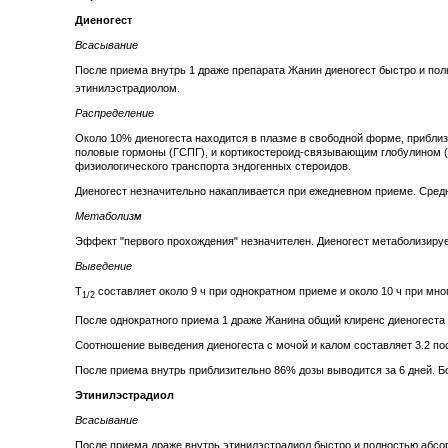
Диеногест
Всасывание
После приема внутрь 1 драже препарата Жанин диеногест быстро и пол
этинилэстрадиолом.
Распределение
Около 10% диеногеста находится в плазме в свободной форме, прибл
половые гормоны (ГСПГ), и кортикостероид-связывающим глобулином (КС
физиологического транспорта эндогенных стероидов.
Диеногест незначительно накапливается при ежедневном приеме. Средня
Метаболизм
Эффект "первого прохождения" незначителен. Диеногест метаболизиру
Выведение
T
составляет около 9 ч при однократном приеме и около 10 ч при мн
1/2
После однократного приема 1 драже Жанина общий клиренс диеногеста со
Соотношение выведения диеногеста с мочой и калом составляет 3.2 пос
После приема внутрь приблизительно 86% дозы выводится за 6 дней. Б
Этинилэстрадиол
Всасывание
После приема драже внутрь этинилэстрадиол быстро и полностью абсо