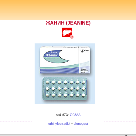
ЖАНИН (JEANINE)
код ATX:
G03AA
ethinylestradiol
+
dienogest