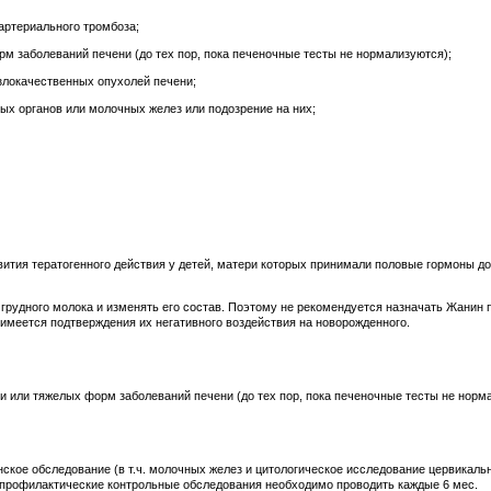
артериального тромбоза;
м заболеваний печени (до тех пор, пока печеночные тесты не нормализуются);
злокачественных опухолей печени;
х органов или молочных желез или подозрение на них;
тия тератогенного действия у детей, матери которых принимали половые гормоны до
рудного молока и изменять его состав. Поэтому не рекомендуется назначать Жанин
 имеется подтверждения их негативного воздействия на новорожденного.
и или тяжелых форм заболеваний печени (до тех пор, пока печеночные тесты не норм
ое обследование (в т.ч. молочных желез и цитологическое исследование цервикальн
профилактические контрольные обследования необходимо проводить каждые 6 мес.