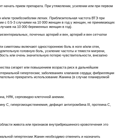
ит начать прием препарата. При утяжелении, усилении или при первом
 и/или тромбоэмболии легких. Приблизительная частота ВТЭ при
нии с 0.5-3 случаями на 10 000 женщин в год у женщин, не принимающих
лучаев на 10 000 беременных женщин в год).
зентериальных, почечных артерий и вен, артерий и вен сетчатки
ти симптомы включают одностороннюю боль в ноге и/или отек,
длительную головную боль, усиление частоты и тяжести мигрени,
бость или очень значительную потерю чувствительности, внезапно
ичества сигарет или повышением возраста риск в дальнейшем
ртериальной гипертензии; заболеваниях клапанов сердца; фибрилляции
елательно прекратить использование Жанина (в случае планируемой
на, НЯК, серповидно-клеточной анемии.
ну С, гипергомоцистеинемия, дефицит антитромбина III, протеина С,
 области живота или признаков внутрибрюшинного кровотечения это
иальной гипертензии Жанин необходимо отменить и назначить