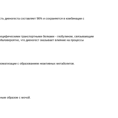
сть диеногеста составляет 96% и сохраняется в комбинации с
 специфическими транспортными белками - глобулином, связывающим
 Маловероятно, что диеногест оказывает влияние на процессы
роматизации с образованием неактивных метаболитов.
вным образом с мочой.