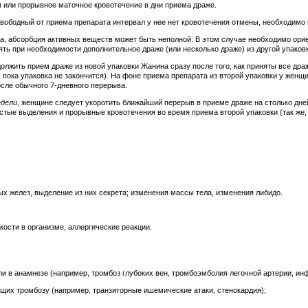
 или прорывное маточное кровотечение в дни приема драже.
вободный от приема препарата интервал у нее нет кровотечения отмены, необходимо
на, абсорбция активных веществ может быть неполной. В этом случае необходимо ори
ть при необходимости дополнительное драже (или несколько драже) из другой упаковк
олжить прием драже из новой упаковки Жанина сразу после того, как приняты все дра
ор, пока упаковка не закончится). На фоне приема препарата из второй упаковки у ж
осле обычного 7-дневного перерыва.
едели
, женщине следует укоротить ближайший перерыв в приеме драже на столько дней,
ые выделения и прорывные кровотечения во время приема второй упаковки (так же, к
х желез, выделение из них секрета; изменения массы тела, изменения либидо.
ости в организме, аллергические реакции.
и в анамнезе (например, тромбоз глубоких вен, тромбоэмболия легочной артерии, и
щих тромбозу (например, транзиторные ишемические атаки, стенокардия);