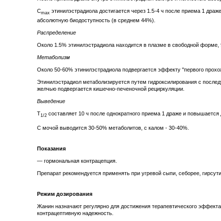
C
этинилэстрадиола достигается через 1.5-4 ч после приема 1 драже
max
абсолютную биодоступность (в среднем 44%).
Распределение
Около 1.5% этинилэстрадиола находится в плазме в свободной форме, 
Метаболизм
Около 50-60% этинилэстрадиола подвергается эффекту "первого прохо
Этинилэстрадиол метаболизируется путем гидроксилирования с послед
желчью подвергается кишечно-печеночной рециркуляции.
Выведение
T
составляет 10 ч после однократного приема 1 драже и повышается д
1/2
С мочой выводится 30-50% метаболитов, с калом - 30-40%.
Показания
— гормональная контрацепция.
Препарат рекомендуется применять при угревой сыпи, себорее, гирсути
Режим дозирования
Жанин назначают регулярно для достижения терапевтического эффект
контрацептивную надежность.