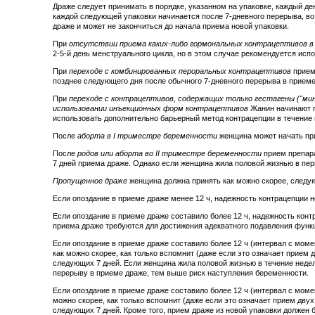
Драже следует принимать в порядке, указанном на упаковке, каждый де
каждой следующей упаковки начинается после 7-дневного перерыва, во
драже и может не закончиться до начала приема новой упаковки.
При
отсутствии приема каких-либо гормональных контрацептивов 
2-5-й день менструального цикла, но в этом случае рекомендуется исп
При
переходе с комбинированных пероральных контрацептивов
прием
позднее следующего дня после обычного 7-дневного перерыва в приеме 
При
переходе с контрацептивов, содержащих только гестагены ("ми
использовании инъекционных форм контрацептивов
Жанин начинают п
использовать дополнительно барьерный метод контрацепции в течение 
После
аборта в I триместре беременности
женщина может начать при
После
родов или аборта во II триместре беременности
прием препара
7 дней приема драже. Однако если женщина жила половой жизнью в пе
Пропущенное драже
женщина должна принять как можно скорее, следу
Если опоздание в приеме драже менее 12 ч, надежность контрацепции н
Если опоздание в приеме драже составило более 12 ч, надежность конт
приема драже требуются для достижения адекватного подавления функ
Если опоздание в приеме драже составило более 12 ч (интервал с мом
как можно скорее, как только вспомнит (даже если это означает прие
следующих 7 дней. Если женщина жила половой жизнью в течение недел
перерыву в приеме драже, тем выше риск наступления беременности.
Если опоздание в приеме драже составило более 12 ч (интервал с мом
можно скорее, как только вспомнит (даже если это означает прием дв
следующих 7 дней. Кроме того, прием драже из новой упаковки должен б