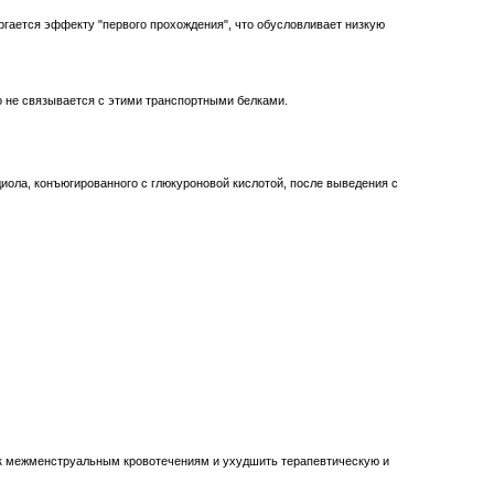
ергается эффекту "первого прохождения", что обусловливает низкую
о не связывается с этими транспортными белками.
ола, конъюгированного с глюкуроновой кислотой, после выведения с
 к межменструальным кровотечениям и ухудшить терапевтическую и