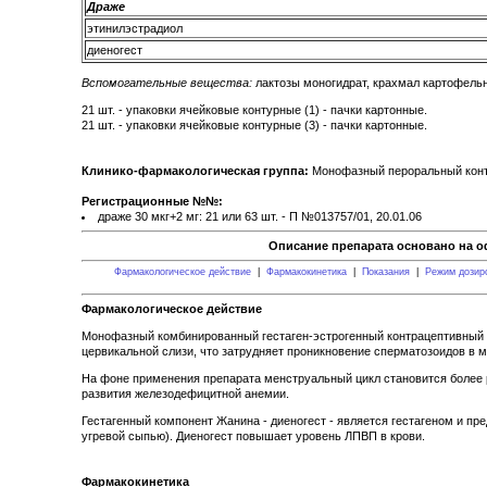
Драже
этинилэстрадиол
диеногест
Вспомогательные вещества:
лактозы моногидрат, крахмал картофельный
21 шт. - упаковки ячейковые контурные (1) - пачки картонные.
21 шт. - упаковки ячейковые контурные (3) - пачки картонные.
Клинико-фармакологическая группа:
Монофазный пероральный конт
Регистрационные №№:
драже 30 мкг+2 мг: 21 или 63 шт. - П №013757/01, 20.01.06
Описание препарата основано на о
Фармакологическое действие
|
Фармакокинетика
|
Показания
|
Режим дозир
Фармакологическое действие
Монофазный комбинированный гестаген-эстрогенный контрацептивный п
цервикальной слизи, что затрудняет проникновение сперматозоидов в м
На фоне применения препарата менструальный цикл становится более 
развития железодефицитной анемии.
Гестагенный компонент Жанина - диеногест - является гестагеном и пр
угревой сыпью). Диеногест повышает уровень ЛПВП в крови.
Фармакокинетика