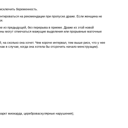
 исключить беременность.
ентироваться на рекомендации при пропуске драже. Если женщина не
и.
же из предыдущей, без перерыва в приеме. Драже из этой новой
енщины могут отмечаться мажущие выделения или прорывные маточные
 на сколько она хочет. Чем короче интервал, тем выше риск, что у нее
ак в случае, когда она хотела бы отсрочить начало менструации).
нфаркт миокарда, цереброваскулярные нарушения);