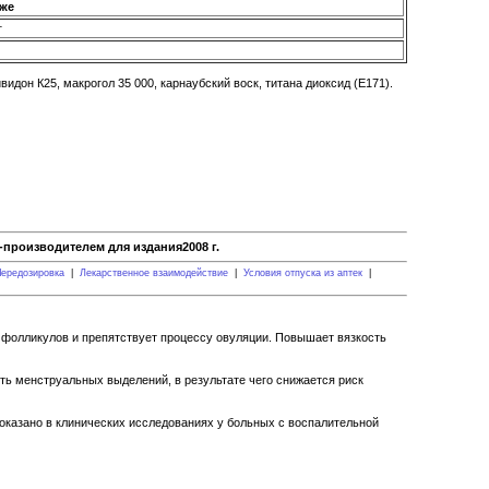
аже
г
идон К25, макрогол 35 000, карнаубский воск, титана диоксид (Е171).
производителем для издания2008 г.
ередозировка
|
Лекарственное взаимодействие
|
Условия отпуска из аптек
|
 фолликулов и препятствует процессу овуляции. Повышает вязкость
ь менструальных выделений, в результате чего снижается риск
доказано в клинических исследованиях у больных с воспалительной