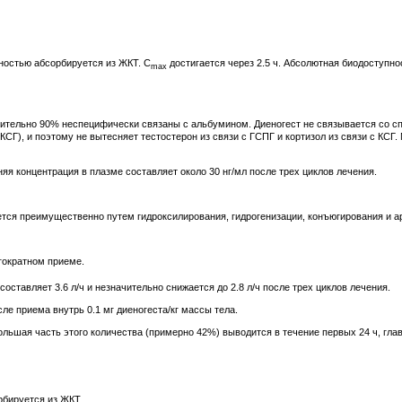
ностью абсорбируется из ЖКТ. C
достигается через 2.5 ч. Абсолютная биодоступно
max
изительно 90% неспецифически связаны с альбумином. Диеногест не связывается со
Г), и поэтому не вытесняет тестостерон из связи с ГСПГ и кортизол из связи с КСГ.
я концентрация в плазме составляет около 30 нг/мл после трех циклов лечения.
ется преимущественно путем гидроксилирования, гидрогенизации, конъюгирования и а
огократном приеме.
ставляет 3.6 л/ч и незначительно снижается до 2.8 л/ч после трех циклов лечения.
ле приема внутрь 0.1 мг диеногеста/кг массы тела.
ольшая часть этого количества (примерно 42%) выводится в течение первых 24 ч, гла
рбируется из ЖКТ.