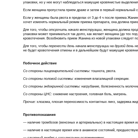
упаковки, но у нее могут наблюдаться мажущие кровянистые выделения
Если женщина пропустила прием драже и затем в первый нормальный с
Если у женщины была рвота в пределах от 3 до 4 ч после приема Жани
хочет изменять нормальный режим приема препарата, она должна приня
Для того, чтобы
отсрочить начало менструации
, женщина должна прод
упаковки может приниматься так долго, как желает женщина (до тех п
кровотечения. Возобновить прием Жанина из новой упаковки следует п
Для того, чтобы
перенести день начала менструации на другой день н
не будет кровотечения отмены и в дальнейшем будут мажущие кровянист
Побочное действие
Со стороны пищеварительной системы:
тошнота, рвота.
Со стороны половой системы:
изменения влагалищной секреции.
Со стороны эндокринной системы:
нагрубание, болезненность молочны
Со стороны ЦНС:
снижение настроения, головная боль, мигрень.
Прочие:
хлоазма, плохая переносимость контактных линз, задержка жидк
Противопоказания
— наличие тромбозов (венозных и артериальных) в настоящее время ил
— наличие в настоящее время или в анамнезе состояний, предшествую
— сахарный диабет с сосудистыми осложнениями;