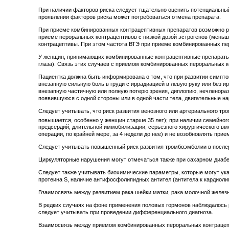
При наличии факторов риска следует тщательно оценить потенциальный 
проявлении факторов риска может потребоваться отмена препарата.
При приеме комбинированных контрацептивных препаратов возможно ра
приеме пероральных контрацептивов с низкой дозой эстрогенов (меньше
контрацептивы. При этом частота ВТЭ при приеме комбинированных пер
У женщин, принимающих комбинированные контрацептивные препараты, 
глаза). Связь этих случаев с приемом комбинированных пероральных к
Пациентка должна быть информирована о том, что при развитии симпто
внезапную сильную боль в груди с иррадиацией в левую руку или без 
внезапную частичную или полную потерю зрения, диплопию, нечленораз
появившуюся с одной стороны или в одной части тела, двигательные н
Следует учитывать, что риск развития венозного или артериального т
повышается, особенно у женщин старше 35 лет); при наличии семейного
предсердий; длительной иммобилизации; серьезного хирургического вм
операции, по крайней мере, за 4 недели до нее) и не возобновлять при
Следует учитывать повышенный риск развития тромбоэмболии в после
Циркуляторные нарушения могут отмечаться также при сахарном диабе
Следует также учитывать биохимические параметры, которые могут указ
протеина S, наличие антифосфолипидных антител (антитела к кардиолип
Взаимосвязь между развитием рака шейки матки, рака молочной желез
В редких случаях на фоне применения половых гормонов наблюдалось р
следует учитывать при проведении дифференциального диагноза.
Взаимосвязь между приемом комбинированных пероральных контрацепти